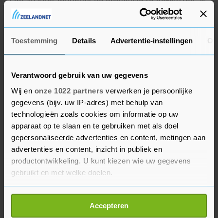
Om zo snel mogelijk de eredivisie te hervatten, is
de speelronde voor de Eredivisie Cup, die op 30
oktober stond gepland, verplaatst.
Toestemming
Details
Advertentie-instellingen
Ov
Verantwoord gebruik van uw gegevens
Wij en
onze 1022 partners
verwerken je persoonlijke
gegevens (bijv. uw IP-adres) met behulp van
technologieën zoals cookies om informatie op uw
apparaat op te slaan en te gebruiken met als doel
gepersonaliseerde advertenties en content, metingen aan
advertenties en content, inzicht in publiek en
productontwikkeling. U kunt kiezen wie uw gegevens
gebruikt en met welke doelen.
Als u het toestaat, willen we ook graag:
Accepteren
Informatie verzamelen over uw geografische