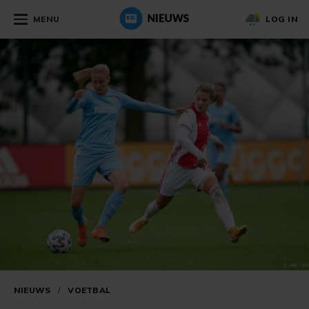
MENU
LOG IN
NIEUWS
/
VOETBAL