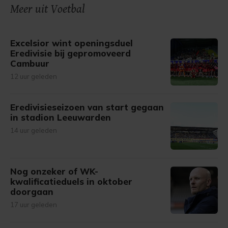
onze cookiepagina kun je ons cookiebeleid bekijken en je
Meer uit Voetbal
gemaakte keuze altijd wijzigen of intrekken.
Excelsior wint openingsduel
Eredivisie bij gepromoveerd
Cambuur
12 uur geleden
Eredivisieseizoen van start gegaan
in stadion Leeuwarden
14 uur geleden
Nog onzeker of WK-
kwalificatieduels in oktober
doorgaan
17 uur geleden