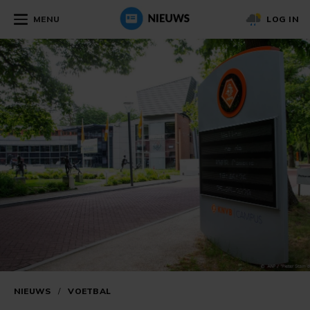
MENU
LOG IN
NIEUWS
/
VOETBAL