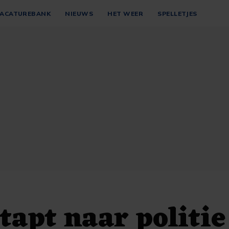
ACATUREBANK
NIEUWS
HET WEER
SPELLETJES
apt naar politie