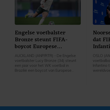
Engelse voetbalster
Noorse
Bronze steunt FIFA-
dat FI
boycot Europese
Infant
speelsters
AUCKLAND (ANP/RTR) - De Engelse
OSLO (AN
voetbalster Lucy Bronze (34) steunt
voetbalbo
een jaar voor het WK voetbal in
Infantino 
Brazilië een boycot van Europese
wereldvoe
speelsters van FIFA-competities.
voorzitter
Daarmee schaart de speelster van
van de fel
Chelsea zich achter het verzet van de
gezegd na
UEFA tegen FIFA-voorzitter Gianni
verschille
Infantino. "Ik denk dat Europese
voetbal.
speelsters zullen vasthouden aan hun
overtuigingen. En aan wat het beste is
voor onze sport. Als dat betekent dat