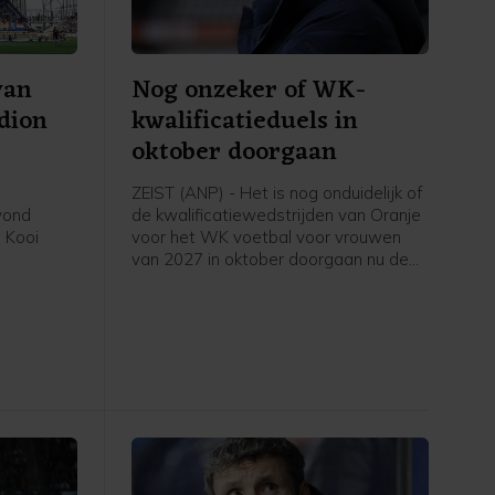
van
Nog onzeker of WK-
adion
kwalificatieduels in
oktober doorgaan
ZEIST (ANP) - Het is nog onduidelijk of
avond
de kwalificatiewedstrijden van Oranje
 Kooi
voor het WK voetbal voor vrouwen
van 2027 in oktober doorgaan nu de
eerde
UEFA een boycot heeft afgekondigd
in het
van FIFA-competities. Voor het elftal
 stadion.
van bondscoach Arjan Veurink staat
op 9 en 13 oktober een dubbele
ontmoeting met Hongarije op het
programma. Volgens de KNVB
onderzoekt de UEFA de komende tijd
of de duels door zullen gaan.