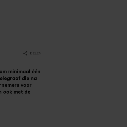
share
DELEN
t om minimaal één
elegraaf die na
arnemers voor
en ook met de