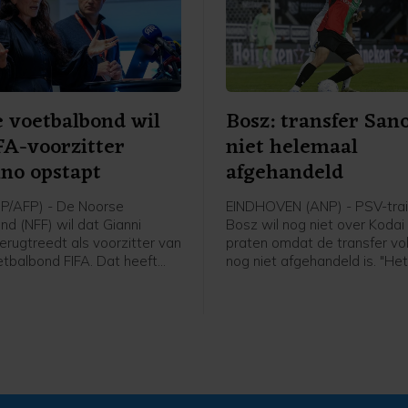
 voetbalbond wil
Bosz: transfer San
FA-voorzitter
niet helemaal
ino opstapt
afgehandeld
P/AFP) - De Noorse
EINDHOVEN (ANP) - PSV-trai
nd (NFF) wil dat Gianni
Bosz wil nog niet over Koda
terugtreedt als voorzitter van
praten omdat de transfer v
tbalbond FIFA. Dat heeft
nog niet afgehandeld is. "Het
 Lise Klaveness, al jaren een
niet helemaal rond. Zolang hij
ste critici van de FIFA-baas,
speler is, praat ik niet over h
 een bijeenkomst van de
Peter Bosz in aanloop naar 
nde partijen uit het Noorse
wedstrijd van PSV zaterdag 
tegen Fortuna Sittard.