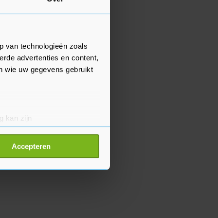
p van technologieën zoals
erde advertenties en content,
en wie uw gegevens gebruikt
g kan zijn
erprinting)
t
detailgedeelte
in. U kunt uw
Accepteren
p onze cookiepagina kun je