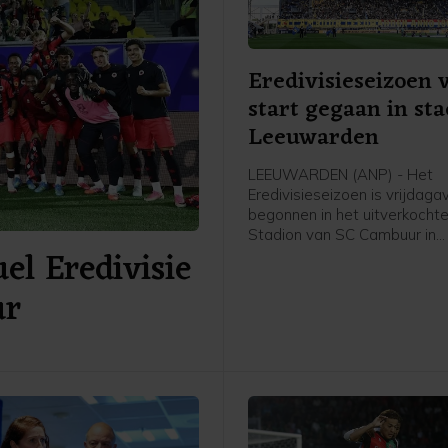
Eredivisieseizoen 
start gegaan in st
Leeuwarden
LEEUWARDEN (ANP) - Het
Eredivisieseizoen is vrijdag
begonnen in het uitverkochte
Stadion van SC Cambuur in
el Eredivisie
Leeuwarden. Het gepromov
Cambuur ontvangt Excelsior 
ur
twee jaar geleden geopende