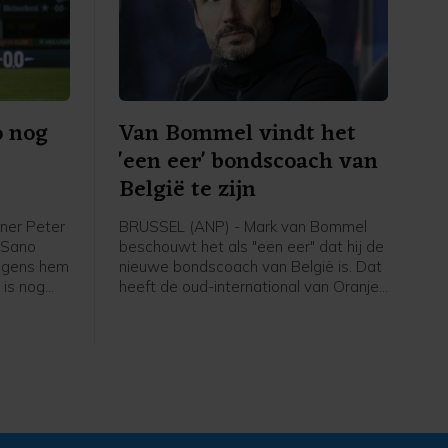
o nog
Van Bommel vindt het
'een eer' bondscoach van
België te zijn
ner Peter
BRUSSEL (ANP) - Mark van Bommel
i Sano
beschouwt het als "een eer" dat hij de
olgens hem
nieuwe bondscoach van België is. Dat
 is nog
heeft de oud-international van Oranje
 niet mijn
gezegd bij zijn presentatie bij de
em", zei
Belgische voetbalbond. "Ik ben heel
de eerste
erg blij dat ik hier zit. Deze uitdaging
thuis
past bij mij", zei de 49-jarige Van
Bommel. "Dit is een baan die iedereen
wil. Ik heb er ook niet over getwijfeld."