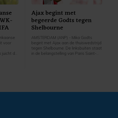
anse
Ajax begint met
r WK-
begeerde Godts tegen
FIFA
Shelbourne
rikaanse
AMSTERDAM (ANP) - Mika Godts
t voor
begint met Ajax aan de thuiswedstrijd
tegen Shelbourne. De linksbuiten staat
 juicht de
in de belangstelling van Paris Saint-
omstreden
Germain. De winnaar van de
FIFA toe,
Champions League heeft nog geen
overeenstemming met Ajax bereikt
over een transfer.