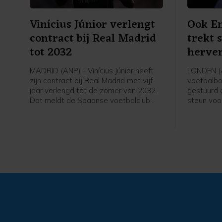
Vinícius Júnior verlengt
Ook En
contract bij Real Madrid
trekt 
tot 2032
herver
in
MADRID (ANP) - Vinícius Júnior heeft
LONDEN (
zijn contract bij Real Madrid met vijf
voetbalbo
jaar verlengd tot de zomer van 2032.
gestuurd 
Dat meldt de Spaanse voetbalclub
steun voo
donderdag op zijn website. De 26-
Infantino 
jarige Braziliaanse vleugelaanvaller
wereldvoe
speelt sinds 2018 voor Real en had
melden Br
een contract dat na komend seizoen
BBC en Sk
af zou lopen.
Infantino 
de aankon
ingetrokke
WK voetb