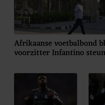
Afrikaanse voetbalbond bl
voorzitter Infantino steu