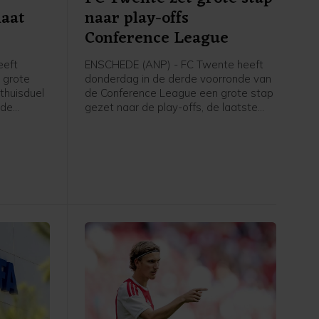
laat
naar play-offs
Conference League
eeft
ENSCHEDE (ANP) - FC Twente heeft
 grote
donderdag in de derde voorronde van
 thuisduel
de Conference League een grote stap
 de
gezet naar de play-offs, de laatste
uit
kwalificatieronde voor het
r dan de
hoofdtoernooi. In Enschede werd met
6-0 gewonnen van FC DAC 1904 uit
 (3-1).
Slowakije.