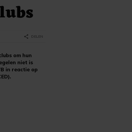
clubs
share
DELEN
clubs om hun
gelen niet is
B in reactie op
CED).