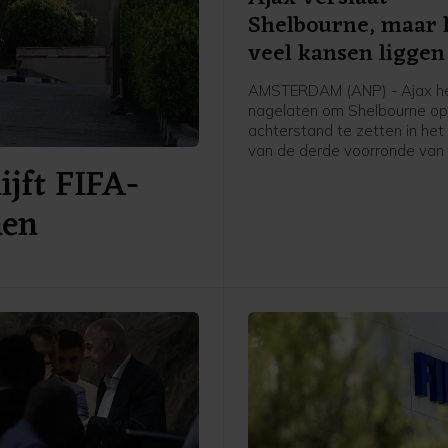
Shelbourne, maar 
veel kansen liggen
AMSTERDAM (ANP) - Ajax h
nagelaten om Shelbourne op
achterstand te zetten in het
van de derde voorronde van
ijft FIFA-
Conference League. De club 
Amsterdam was veel sterke
nen
bezoekers uit Ierland dan de
overwinning doet vermoeden