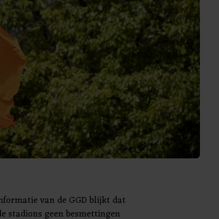
informatie van de GGD blijkt dat
 de stadions geen besmettingen