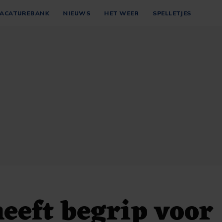
ACATUREBANK
NIEUWS
HET WEER
SPELLETJES
eft begrip voor