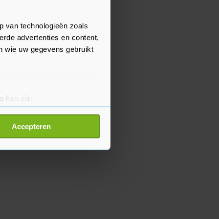
p van technologieën zoals
erde advertenties en content,
en wie uw gegevens gebruikt
g kan zijn
erprinting)
t
detailgedeelte
in. U kunt uw
Accepteren
p onze cookiepagina kun je