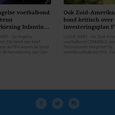
gelse voetbalbond
Ook Zuid-Amerika
steun
bond kritisch ove
kiezing Infantino
investeringsplan 
ANP) - De Engelse
LUQUE (ANP) - De Zuid-Ame
nd (FA) heeft een brief
voetbalbond CONMEBOL plei
aan de FIFA waarin de bond
"institutionele integriteit" bij
r de herverkiezing van Gianni
wereldvoetbalbond FIFA. Ook
als voorzitter van de
bond het intrekken van het 
tbalbond intrekt. Dat
WK-investeringsplan van de 
itse media waaronder de
meldt zij in een verklaring.
y News. De positie van
staat onder grote druk sinds
diging van een, inmiddels
n, investeringsplan rond het
al.