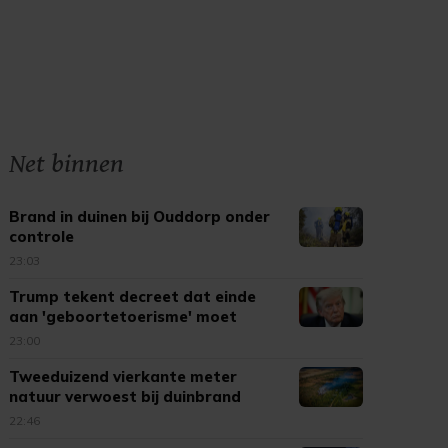
Net binnen
Brand in duinen bij Ouddorp onder
controle
23:03
Trump tekent decreet dat einde
aan 'geboortetoerisme' moet
maken
23:00
Tweeduizend vierkante meter
natuur verwoest bij duinbrand
Ouddorp
22:46