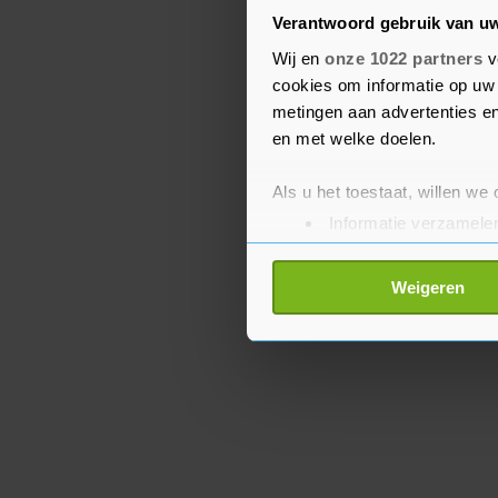
"De rek is er uit", staat
Verantwoord gebruik van u
clubs eisen dat ze vana
Wij en
onze 1022 partners
v
toelaten in hun stadions
cookies om informatie op uw 
demonstratieve opening. 
metingen aan advertenties en
gesprek met zijn burgem
en met welke doelen.
Als u het toestaat, willen we
Informatie verzamelen
Uw apparaat identific
Lees meer over hoe uw perso
Weigeren
toestemming op elk moment wi
Met cookies werkt onze websi
ons cookiebeleid bekijken en 