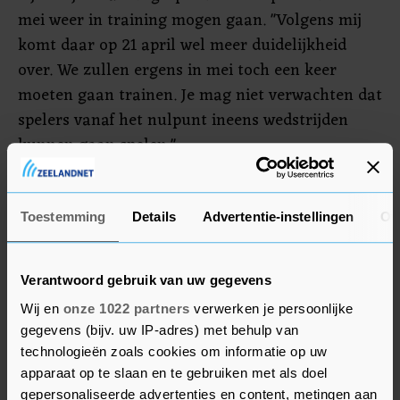
mei weer in training mogen gaan. "Volgens mij
komt daar op 21 april wel meer duidelijkheid
over. We zullen ergens in mei toch een keer
moeten gaan trainen. Je mag niet verwachten dat
spelers vanaf het nulpunt ineens wedstrijden
kunnen gaan spelen."
Solidair
Toestemming
Details
Advertentie-instellingen
Ov
Volgens Gudde was de houding van Ajax, dat
vorige week nog krachtig opriep om de
Verantwoord gebruik van uw gegevens
competitie te beëindigen, niet onwelwillend. "De
club gaf nog wel aan het advies om te stoppen
Wij en
onze 1022 partners
verwerken je persoonlijke
gegevens (bijv. uw IP-adres) met behulp van
bewust te hebben gegeven. Maar, zo stelde Ajax,
technologieën zoals cookies om informatie op uw
als we nu een keuze maken dat er gespeeld gaat
apparaat op te slaan en te gebruiken met als doel
worden, dan zijn we daarmee solidair, mits het
gepersonaliseerde advertenties en content, metingen aan