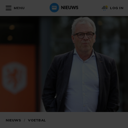
MENU
LOG IN
NIEUWS
/
VOETBAL