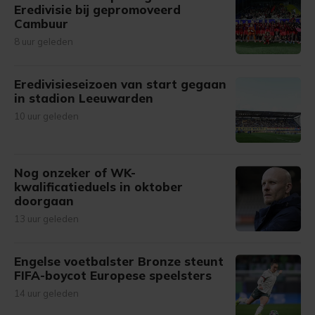
Eredivisie bij gepromoveerd
Cambuur
8 uur geleden
Eredivisieseizoen van start gegaan
in stadion Leeuwarden
10 uur geleden
Nog onzeker of WK-
kwalificatieduels in oktober
doorgaan
13 uur geleden
Engelse voetbalster Bronze steunt
FIFA-boycot Europese speelsters
14 uur geleden