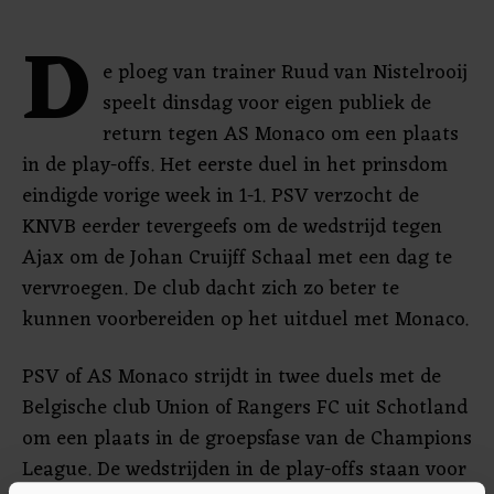
D
e ploeg van trainer Ruud van Nistelrooij
speelt dinsdag voor eigen publiek de
return tegen AS Monaco om een plaats
in de play-offs. Het eerste duel in het prinsdom
eindigde vorige week in 1-1. PSV verzocht de
KNVB eerder tevergeefs om de wedstrijd tegen
Ajax om de Johan Cruijff Schaal met een dag te
vervroegen. De club dacht zich zo beter te
kunnen voorbereiden op het uitduel met Monaco.
PSV of AS Monaco strijdt in twee duels met de
Belgische club Union of Rangers FC uit Schotland
om een plaats in de groepsfase van de Champions
League. De wedstrijden in de play-offs staan voor