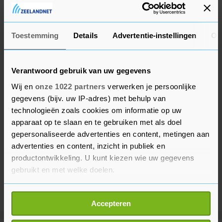
16 en 17 augustus en 23 en 24 augustus op het
programma.
Toestemming
Details
Advertentie-instellingen
Ov
Verantwoord gebruik van uw gegevens
Wij en
onze 1022 partners
verwerken je persoonlijke
gegevens (bijv. uw IP-adres) met behulp van
technologieën zoals cookies om informatie op uw
apparaat op te slaan en te gebruiken met als doel
gepersonaliseerde advertenties en content, metingen aan
advertenties en content, inzicht in publiek en
productontwikkeling. U kunt kiezen wie uw gegevens
gebruikt en met welke doelen.
Als u het toestaat, willen we ook graag:
Accepteren
Informatie verzamelen over uw geografische
locatie, die tot een paar meter nauwkeurig kan zijn