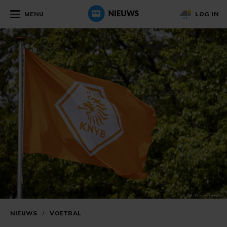
MENU
LOG IN
NIEUWS
/
VOETBAL