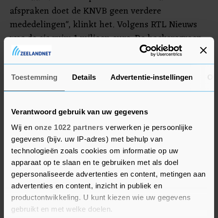
afspraken doet de KNVB geen verdere
mededelingen", klinkt het. Volgens RTL Nieuws
was de eis ruim 1 miljoen euro. De hackersgroep
LockBit eiste de cyberinbraak, die werd gepleegd
met gijzelsoftware, al snel op.
Toestemming
Details
Advertentie-instellingen
Ov
Veiligheid
Verantwoord gebruik van uw gegevens
De KNVB verwacht dat de gegevens veilig zijn nu
aan de voorwaarden van de criminelen is
Wij en
onze 1022 partners
verwerken je persoonlijke
gegevens (bijv. uw IP-adres) met behulp van
voldaan. "Wij baseren deze verwachting op de
technologieën zoals cookies om informatie op uw
mening van externe deskundigen die ons hebben
apparaat op te slaan en te gebruiken met als doel
begeleid. Hun ervaring leert dat dergelijke
gepersonaliseerde advertenties en content, metingen aan
cybercriminelen de door hen gemaakte afspraken
advertenties en content, inzicht in publiek en
nakomen." De bond werkt nu met specialisten om
productontwikkeling. U kunt kiezen wie uw gegevens
de beveiliging van systemen te verbeteren.
gebruikt en met welke doelen.