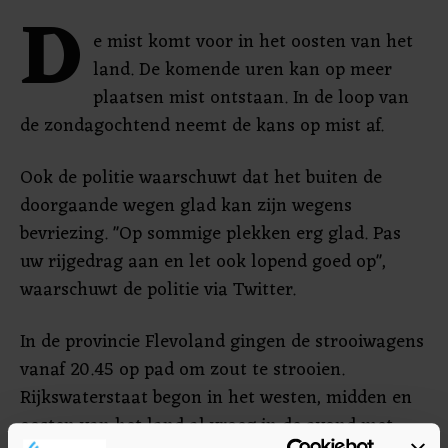
D
e mist komt voor in het oosten van het
land. De komende uren kan op meer
plaatsen mist ontstaan. In de loop van
de zondagochtend neemt de kans op mist af.
Ook de politie waarschuwt dat het buiten de
doorgaande wegen glad kan zijn wegens
bevriezing. "Op sommige plekken erg glad. Pas
uw rijgedrag aan en let ook lopend goed op",
waarschuwt de politie via Twitter.
In de provincie Flevoland gingen de strooiwagens
vanaf 20.45 op pad om zout te strooien.
Rijkswaterstaat begon in het westen, midden en
oosten van het land al vroeg in de avond met