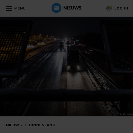
MENU
LOG IN
NIEUWS
/
BINNENLAND