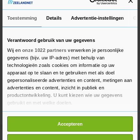
strooien.
Toestemming
Details
Advertentie-instellingen
Ov
Verantwoord gebruik van uw gegevens
Wij en
onze 1022 partners
verwerken je persoonlijke
gegevens (bijv. uw IP-adres) met behulp van
technologieën zoals cookies om informatie op uw
apparaat op te slaan en te gebruiken met als doel
gepersonaliseerde advertenties en content, metingen aan
advertenties en content, inzicht in publiek en
productontwikkeling. U kunt kiezen wie uw gegevens
gebruikt en met welke doelen.
Als u het toestaat, willen we ook graag:
Accepteren
Informatie verzamelen over uw geografische
locatie, die tot een paar meter nauwkeurig kan zijn