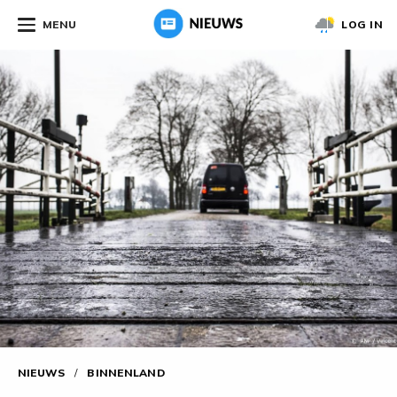
MENU
LOG IN
NIEUWS
/
BINNENLAND