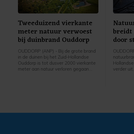
Tweeduizend vierkante
Natuu
meter natuur verwoest
breidt
bij duinbrand Ouddorp
door s
OUDDORP (ANP) - Bij de grote brand
OUDDORP 
in de duinen bij het Zuid-Hollandse
natuurbran
Ouddorp is tot dusver 2000 vierkante
Hollandse
meter aan natuur verloren gegaan.
verder uit
Dat meldt een woordvoerder van de
Aangebrac
veiligheidsregio. De brand ontstond
verspreid
donderdagmiddag en verspreidt zich
brandweer
sinds donderdagavond niet verder,
speciale 
maar is nog niet onder controle.
begroeiin