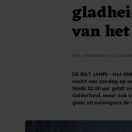
gladhei
van het
ANP
in Binnenland
27 decemb
•
DE BILT (ANP) - Het KN
nacht van zondag op ma
Sinds 02.00 uur geldt n
Gelderland, maar ook in
gaan strooiwagens de 