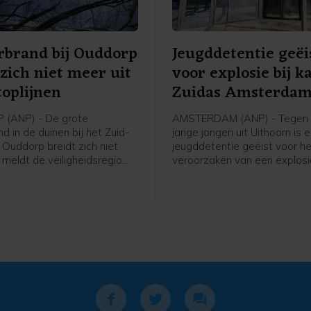
rbrand bij Ouddorp
Jeugddetentie geëi
 zich niet meer uit
voor explosie bij k
toplijnen
Zuidas Amsterda
(ANP) - De grote
AMSTERDAM (ANP) - Tegen 
d in de duinen bij het Zuid-
jarige jongen uit Uithoorn is 
 Ouddorp breidt zich niet
jeugddetentie geëist voor h
, meldt de veiligheidsregio.
veroorzaken van een explosie
hte stoplijnen houden de
Atrium, een kantoorgebouw 
ing van het vuur tegen. De
Zuidas in Amsterdam. De ex
 maakt stoplijnen door met
was in de nacht van 15 op 1
sproeiers een strook
g nat te maken.