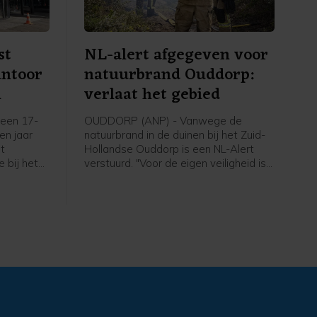
st
NL-alert afgegeven voor
antoor
natuurbrand Ouddorp:
m
verlaat het gebied
een 17-
OUDDORP (ANP) - Vanwege de
een jaar
natuurbrand in de duinen bij het Zuid-
et
Hollandse Ouddorp is een NL-Alert
 bij het
verstuurd. "Voor de eigen veiligheid is
aan de
het belangrijk om het gebied te
plosie
verlaten en uit de rook te blijven",
6 maart.
meldt de veiligheidsregio.