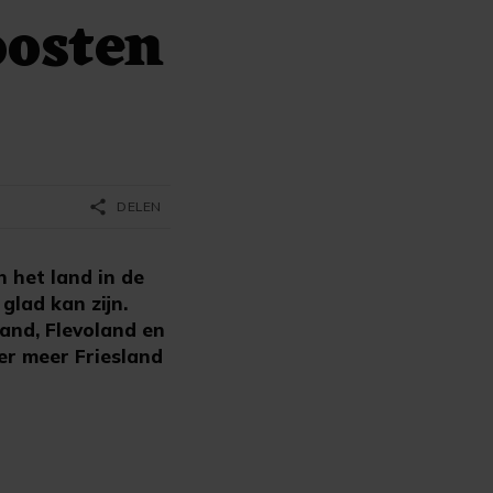
oosten
share
DELEN
 het land in de
lad kan zijn.
land, Flevoland en
der meer Friesland