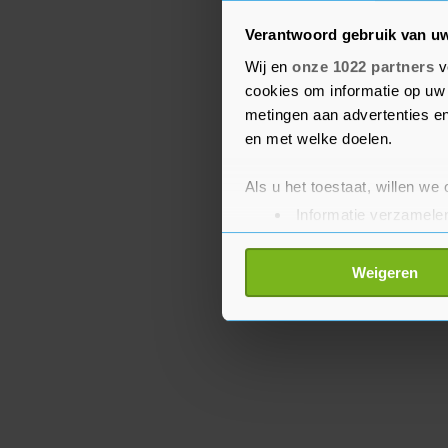
verdwenen zal zijn.
Verantwoord gebruik van u
In de loop van de week 
Wij en
onze 1022 partners
v
cookies om informatie op uw 
donderdag kan het wel 1
metingen aan advertenties en
nieuwjaarsnacht is de 
en met welke doelen.
graden.
Als u het toestaat, willen we
Informatie verzamelen
Uw apparaat identific
Lees meer over hoe uw perso
Weigeren
toestemming op elk moment wi
Met cookies werkt onze websi
ons cookiebeleid bekijken en 