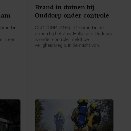
n
Brand in duinen bij
rdam
Ouddorp onder controle
brand in
OUDDORP (ANP) - De brand in de
duinen bij het Zuid-Hollandse Ouddorp
 is een
is onder controle, meldt de
veiligheidsregio. In de nacht van
eidsregio
donderdag op vrijdag blijft nog een
aantal brandweervoertuigen ter
plaatse om eventueel oplaaiende
vuurhaarden te blussen.
Vrijdagochtend gaat het waterschap
het gebied verder "strippen" om vuur
dat mogelijk nog in de grond zit te
doven.