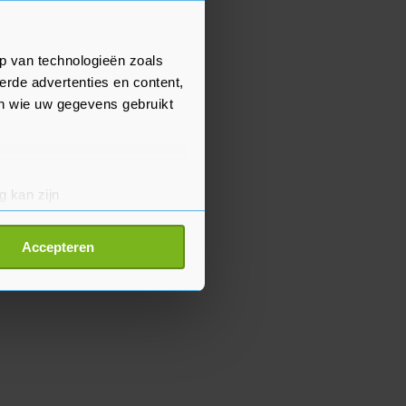
p van technologieën zoals
erde advertenties en content,
en wie uw gegevens gebruikt
g kan zijn
erprinting)
t
detailgedeelte
in. U kunt uw
Accepteren
p onze cookiepagina kun je