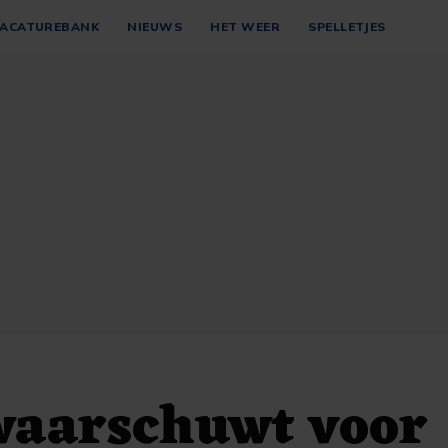
ACATUREBANK
NIEUWS
HET WEER
SPELLETJES
aarschuwt voor