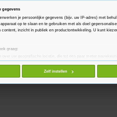
w gegevens
wordt het weer steeds zachter. Op
erwerken je persoonlijke gegevens (bijv. uw IP-adres) met behul
apparaat op te slaan en te gebruiken met als doel gepersonalise
5 graden worden en tijdens
 content, inzicht in publiek en productontwikkeling. U kunt kiez
temperatuur naar verwachting 10
 ook graag:
 over uw geografische locatie, die tot een paar meter nauwkeuri
eren door het actief te scannen op specifieke eigenschappen (fing
onlijke gegevens worden verwerkt en stel uw voorkeuren in he
Zelf instellen
jzigen of intrekken in de Cookieverklaring.
te beter en wordt jouw bezoek makkelijker en persoonlijker. O
je gemaakte keuze altijd wijzigen of intrekken.