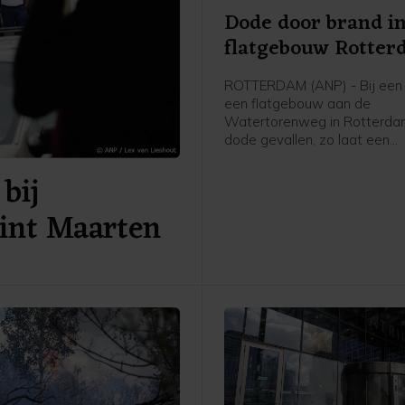
Dode door brand i
flatgebouw Rotte
ROTTERDAM (ANP) - Bij een 
een flatgebouw aan de
Watertorenweg in Rotterdam
dode gevallen, zo laat een
woordvoerder van de Veiligh
bij
Rijnmond weten.
Sint Maarten