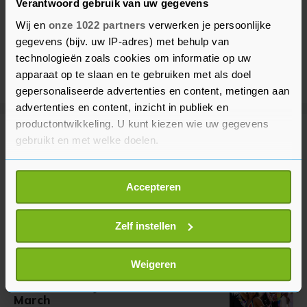
Verantwoord gebruik van uw gegevens
Wij en
onze 1022 partners
verwerken je persoonlijke
gegevens (bijv. uw IP-adres) met behulp van
technologieën zoals cookies om informatie op uw
apparaat op te slaan en te gebruiken met als doel
gepersonaliseerde advertenties en content, metingen aan
advertenties en content, inzicht in publiek en
productontwikkeling. U kunt kiezen wie uw gegevens
Meer uit Binnenland
gebruikt en met welke doelen.
Als u het toestaat, willen we ook graag:
Gewonde bij steekincident in
Accepteren
Informatie verzamelen over uw geografische
Schinveld
locatie, die tot een paar meter nauwkeurig kan zijn
12 minuten geleden
Uw apparaat identificeren door het actief te
Zelf instellen
scannen op specifieke eigenschappen (fingerprinting)
Lees meer over hoe uw persoonlijke gegevens worden
Weigeren
Duizenden mensen lopen door
verwerkt en stel uw voorkeuren in het
detailgedeelte
in.
Amsterdam tijdens WorldPride
U kunt uw toestemming op elk moment wijzigen of
March