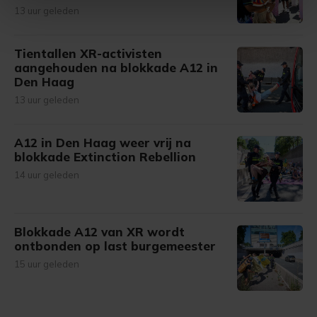
intrekken in de Cookieverklaring.
13 uur geleden
Met cookies werkt onze website beter en wordt jouw
Tientallen XR-activisten
bezoek makkelijker en persoonlijker. Op
aangehouden na blokkade A12 in
onze cookiepagina kun je ons cookiebeleid bekijken en je
Den Haag
gemaakte keuze altijd wijzigen of intrekken.
13 uur geleden
A12 in Den Haag weer vrij na
blokkade Extinction Rebellion
14 uur geleden
Blokkade A12 van XR wordt
ontbonden op last burgemeester
15 uur geleden