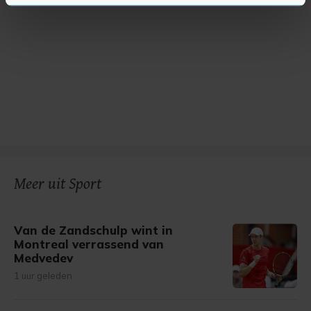
U kunt uw toestemming op elk moment wijzigen of
intrekken in de Cookieverklaring.
Met cookies werkt onze website beter en wordt jouw
bezoek makkelijker en persoonlijker. Op
onze cookiepagina kun je ons cookiebeleid bekijken en je
gemaakte keuze altijd wijzigen of intrekken.
Meer uit Sport
Van de Zandschulp wint in
Montreal verrassend van
Medvedev
1 uur geleden