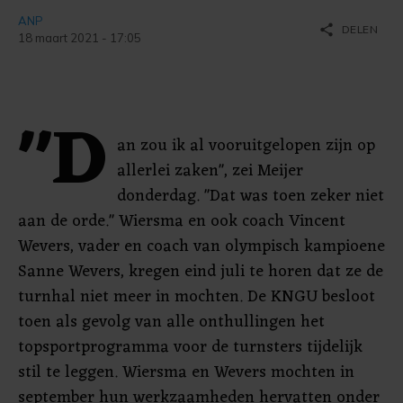
ANP
share
DELEN
18 maart 2021 - 17:05
"D
an zou ik al vooruitgelopen zijn op
allerlei zaken", zei Meijer
donderdag. "Dat was toen zeker niet
aan de orde." Wiersma en ook coach Vincent
Wevers, vader en coach van olympisch kampioene
Sanne Wevers, kregen eind juli te horen dat ze de
turnhal niet meer in mochten. De KNGU besloot
toen als gevolg van alle onthullingen het
topsportprogramma voor de turnsters tijdelijk
stil te leggen. Wiersma en Wevers mochten in
september hun werkzaamheden hervatten onder