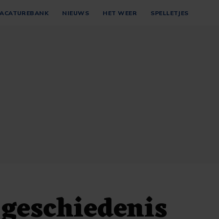
ACATUREBANK
NIEUWS
HET WEER
SPELLETJES
geschiedenis