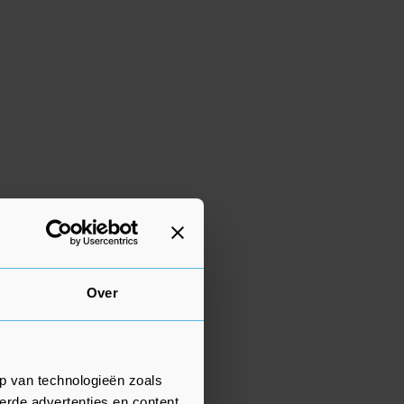
Over
p van technologieën zoals
erde advertenties en content,