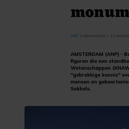
monume
ANP
in Binnenland
23 oktober
•
AMSTERDAM (ANP) - Bes
figuren die een standb
Wetenschappen (KNAW)
"gebrekkige kennis" ove
mensen en gebeurteniss
Sokkels.