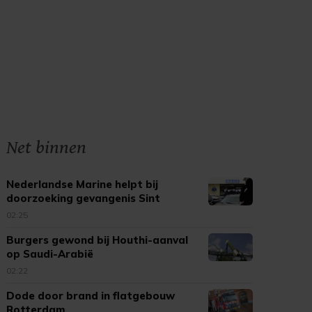
Net binnen
Nederlandse Marine helpt bij
doorzoeking gevangenis Sint
Maarten
02:25
Burgers gewond bij Houthi-aanval
op Saudi-Arabië
02:22
Dode door brand in flatgebouw
Rotterdam