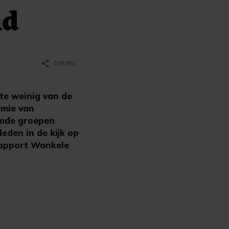
nd
share
DELEN
te weinig van de
emie van
emde groepen
deden in de kijk op
 rapport Wankele