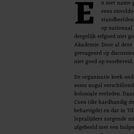
E
n met name 
eens onvold
standbeelden
op nationaal 
dergelijk erfgoed niet g
Akademie. Door al deze 
gereageerd op discussie
niet goed op voorbereid.
De organisatie keek on
soms nogal verschillend
koloniale verleden. Daar
Coen (die hardhandig de
behartigde) en dat in Ti
lepralijders zorgende mi
afgebeeld met een hulp