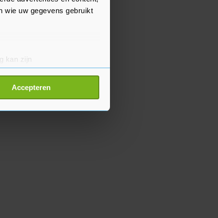
en wie uw gegevens gebruikt
g kan zijn
erprinting)
t
detailgedeelte
in. U kunt uw
Accepteren
p onze cookiepagina kun je