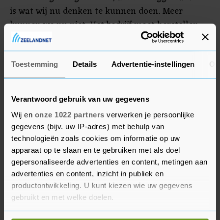
is wat wij nu denken te kunnen doen. Meer
kunnen we nu niet. Het bedrijf moet herstellen
uit de crisis." KLM zegt voor nieuwe cao-
onderhandelingen met vakbonden in gesprek te
gaan. Vanuit de bonden waren de afgelopen tijd
Toestemming
Details
Advertentie-instellingen
Ov
al "hints" dat een inflatiecorrectie nodig was, zegt
Bruggeman.
Verantwoord gebruik van uw gegevens
Wij en
onze 1022 partners
verwerken je persoonlijke
Staatssteun
gegevens (bijv. uw IP-adres) met behulp van
technologieën zoals cookies om informatie op uw
KLM heeft de eerste 311 miljoen euro van de
apparaat op te slaan en te gebruiken met als doel
staatssteun afgelost die de maatschappij in
gepersonaliseerde advertenties en content, metingen aan
coronatijd ontving, waarvan het in totaal 942
advertenties en content, inzicht in publiek en
miljoen euro gebruikte. De
productontwikkeling. U kunt kiezen wie uw gegevens
luchtvaartmaatschappij moet flink wat rente
gebruikt en met welke doelen.
betalen over de steun en medewerkers leveren