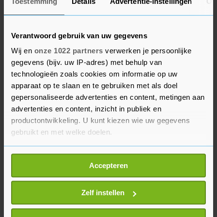
Toestemming
Details
Advertentie-instellingen
Ov
Het doel is volgens haar juist vermindering van
geluidsoverlast en uitstoot van CO2. KLM werkt
daarom aan vernieuwing van de vloot met
Verantwoord gebruik van uw gegevens
schonere, zuinigere en stillere vliegtuigen. Die
Wij en
onze 1022 partners
verwerken je persoonlijke
vernieuwing bij KLM moet de komende jaren
gegevens (bijv. uw IP-adres) met behulp van
afgerond worden, aldus de topvrouw. "Onze rol is
technologieën zoals cookies om informatie op uw
om te verduurzamen."
apparaat op te slaan en te gebruiken met als doel
gepersonaliseerde advertenties en content, metingen aan
Vrijdag kwam nog een advies naar buiten van de
advertenties en content, inzicht in publiek en
productontwikkeling. U kunt kiezen wie uw gegevens
advocaat-generaal aan de Hoge Raad. Daarin
gebruikt en met welke doelen.
staat dat de overheid het aantal vluchten op
Schiphol niet zonder Europese toestemming mag
Als u het toestaat, willen we ook graag:
beperken.
Accepteren
Informatie verzamelen over uw geografische
locatie, die tot een paar meter nauwkeurig kan zijn
Uw apparaat identificeren door het actief te
Zelf instellen
scannen op specifieke eigenschappen (fingerprinting)