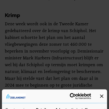
Krimp
Deze week wordt ook in de Tweede Kamer
gedebatteerd over de krimp van Schiphol. Het
kabinet schortte het plan om het aantal
vliegbewegingen deze zomer tot 460.000 te
beperken in november voorlopig op. Demissionair
minister Mark Harbers (Infrastructuur) blijft er
wel bij dat Schiphol op termijn moet krimpen om
natuur, klimaat en leefomgeving te beschermen.
Maar hij stelde vast dat het plan om daar al in
2024 mee te beginnen op te grote juridische
bezwaren stuit.
Rintel zei dat "krimp geen doel op zich moet zijn".