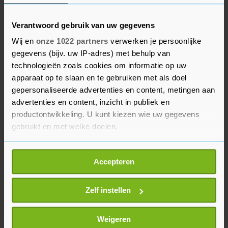
van de Nederlandse staat kreeg.
Verantwoord gebruik van uw gegevens
In totaal gaat KLM inclusief haar
Wij en
onze 1022 partners
verwerken je persoonlijke
dochterbedrijven met ongeveer 5000
gegevens (bijv. uw IP-adres) met behulp van
medewerkers minder door. Mensen met
technologieën zoals cookies om informatie op uw
aflopende en tijdelijke contracten waren goed
apparaat op te slaan en te gebruiken met als doel
voor ongeveer 1500 voltijdsbanen, de 2400
gepersonaliseerde advertenties en content, metingen aan
advertenties en content, inzicht in publiek en
medewerkers die vrijwillig vertrekken vullen
productontwikkeling. U kunt kiezen wie uw gegevens
ongeveer 2000 voltijdsbanen en tot eind volgend
gebruikt en met welke doelen.
jaar gaan ook nog eens 500 mensen met
pensioen.
Als u het toestaat, willen we ook graag:
Accepteren
Informatie verzamelen over uw geografische
locatie, die tot een paar meter nauwkeurig kan zijn
Uw apparaat identificeren door het actief te
Zelf instellen
scannen op specifieke eigenschappen (fingerprinting)
Lees meer over hoe uw persoonlijke gegevens worden
Weigeren