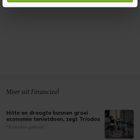
verwerkt en stel uw voorkeuren in het
detailgedeelte
in.
U kunt uw toestemming op elk moment wijzigen of
intrekken in de Cookieverklaring.
Met cookies werkt onze website beter en wordt jouw
bezoek makkelijker en persoonlijker. Op
onze cookiepagina kun je ons cookiebeleid bekijken en je
gemaakte keuze altijd wijzigen of intrekken.
Meer uit Financieel
Hitte en droogte kunnen groei
economie tenietdoen, zegt Triodos
58 minuten geleden