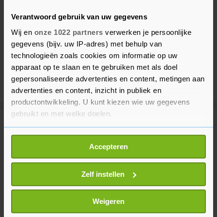
Verantwoord gebruik van uw gegevens
Wij en
onze 1022 partners
verwerken je persoonlijke
gegevens (bijv. uw IP-adres) met behulp van
technologieën zoals cookies om informatie op uw
apparaat op te slaan en te gebruiken met als doel
gepersonaliseerde advertenties en content, metingen aan
advertenties en content, inzicht in publiek en
productontwikkeling. U kunt kiezen wie uw gegevens
gebruikt en met welke doelen.
Meer uit Binnenland
Als u het toestaat, willen we ook graag:
Accepteren
Informatie verzamelen over uw geografische
Boeren zoeken in Ommen steun bij
locatie, die tot een paar meter nauwkeurig kan zijn
gemeente om stikstofplannen
Uw apparaat identificeren door het actief te
Zelf instellen
14 minuten geleden
scannen op specifieke eigenschappen (fingerprinting)
Lees meer over hoe uw persoonlijke gegevens worden
Weigeren
verwerkt en stel uw voorkeuren in het
detailgedeelte
in.