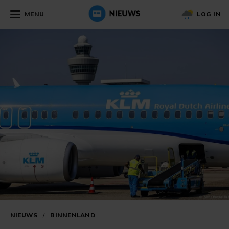
MENU
LOG IN
NIEUWS
/
BINNENLAND