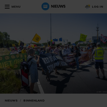
MENU
LOG IN
NIEUWS
/
BINNENLAND