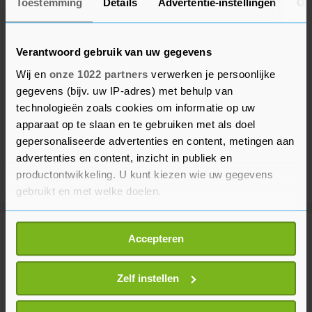
Toestemming
Details
Advertentie-instellingen
Ov
Verantwoord gebruik van uw gegevens
Wij en
onze 1022 partners
verwerken je persoonlijke
gegevens (bijv. uw IP-adres) met behulp van
technologieën zoals cookies om informatie op uw
apparaat op te slaan en te gebruiken met als doel
gepersonaliseerde advertenties en content, metingen aan
advertenties en content, inzicht in publiek en
productontwikkeling. U kunt kiezen wie uw gegevens
gebruikt en met welke doelen.
Als u het toestaat, willen we ook graag:
Meer uit Binnenland
Accepteren
Informatie verzamelen over uw geografische
locatie, die tot een paar meter nauwkeurig kan zijn
Uw apparaat identificeren door het actief te
Zelf instellen
Natuurbrand Herperduin onder
scannen op specifieke eigenschappen (fingerprinting)
controle, brandweer blijft