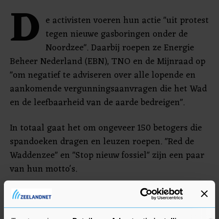
D
e activisten voeren hun actie "uit protest
tegen nieuwe gasboringen onder de
Noordzee". Daarbij roepen ze Energie
Beheer Nederland (EBN), TNO en de Mijnraad op
"om negatief te adviseren over alle lopende en
aankomende vergunningsaanvragen die het Wad
en de leefbaarheid van de aarde bedreigen".
In totaal gaat het om ongeveer 150 betogers die
spandoeken dragen en leuzen roepen. "Red de
Waddenzee" en "Stop nieuw fossiel" zijn een paar
van hun motto's.