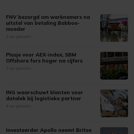
gemaakte keuze altijd wijzigen of intrekken.
FNV bezorgd om werknemers na
uitstel van betaling Babboe-
moeder
2 uur geleden
Plusje voor AEX-index, SBM
Offshore fors hoger na cijfers
2 uur geleden
ING waarschuwt klanten voor
datalek bij logistieke partner
4 uur geleden
Investeerder Apollo neemt Britse