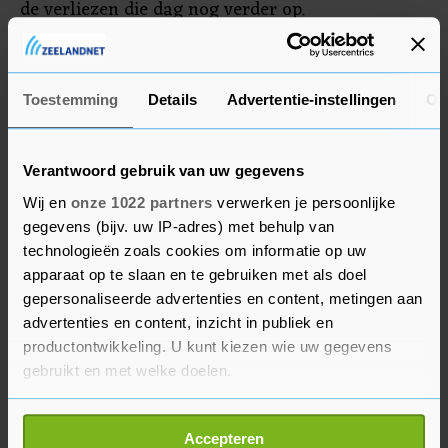
de verliezen die dag nog verder op.
Klarna wilde tegenover Financial Times niet
reageren.
Toestemming
Details
Advertentie-instellingen
Ov
Verantwoord gebruik van uw gegevens
Wij en
onze 1022 partners
verwerken je persoonlijke
gegevens (bijv. uw IP-adres) met behulp van
technologieën zoals cookies om informatie op uw
apparaat op te slaan en te gebruiken met als doel
gepersonaliseerde advertenties en content, metingen aan
advertenties en content, inzicht in publiek en
productontwikkeling. U kunt kiezen wie uw gegevens
gebruikt en met welke doelen.
Als u het toestaat, willen we ook graag:
Accepteren
Informatie verzamelen over uw geografische