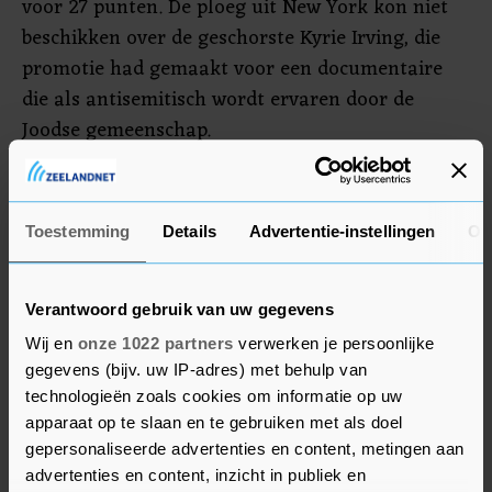
voor 27 punten. De ploeg uit New York kon niet
beschikken over de geschorste Kyrie Irving, die
promotie had gemaakt voor een documentaire
die als antisemitisch wordt ervaren door de
Joodse gemeenschap.
Voor de Kings was het vierde zege op een rij na
het seizoen wat teleurstellend te zijn begonnen
Toestemming
Details
Advertentie-instellingen
Ov
met drie overwinningen in de eerste negen duels.
Ze staan nu achtste in de Western Conference. De
Nets bezetten de twaalfde plek in de Eastern
Verantwoord gebruik van uw gegevens
Conference.
Wij en
onze 1022 partners
verwerken je persoonlijke
gegevens (bijv. uw IP-adres) met behulp van
technologieën zoals cookies om informatie op uw
apparaat op te slaan en te gebruiken met als doel
gepersonaliseerde advertenties en content, metingen aan
advertenties en content, inzicht in publiek en