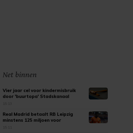
Net binnen
Vier jaar cel voor kindermisbruik
door 'buurtopa' Stadskanaal
15:13
Real Madrid betaalt RB Leipzig
minstens 125 miljoen voor
Diomande
15:11