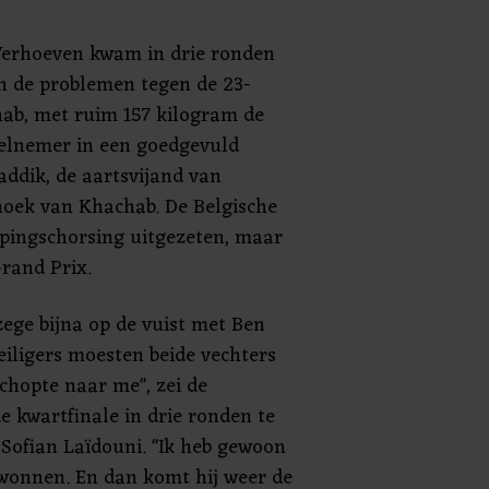
 Verhoeven kwam in drie ronden
in de problemen tegen de 23-
hab, met ruim 157 kilogram de
elnemer in een goedgevuld
ddik, de aartsvijand van
hoek van Khachab. De Belgische
pingschorsing uitgezeten, maar
Grand Prix.
zege bijna op de vuist met Ben
eiligers moesten beide vechters
schopte naar me", zei de
e kwartfinale in drie ronden te
Sofian Laïdouni. "Ik heb gewoon
ewonnen. En dan komt hij weer de