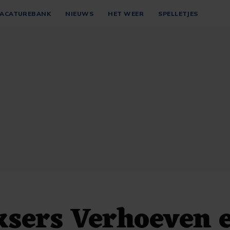
ACATUREBANK
NIEUWS
HET WEER
SPELLETJES
sers Verhoeven 