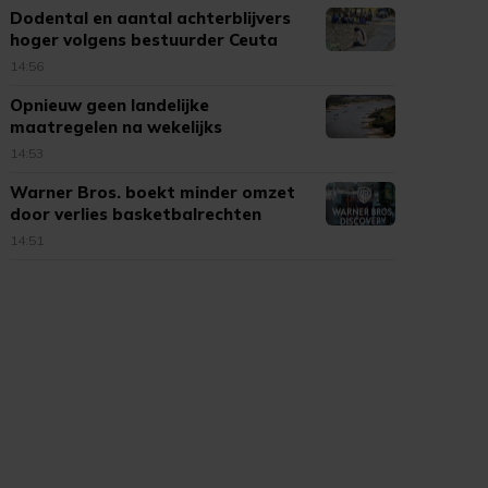
Dodental en aantal achterblijvers
hoger volgens bestuurder Ceuta
14:56
Opnieuw geen landelijke
maatregelen na wekelijks
'droogteoverleg'
14:53
Warner Bros. boekt minder omzet
door verlies basketbalrechten
14:51