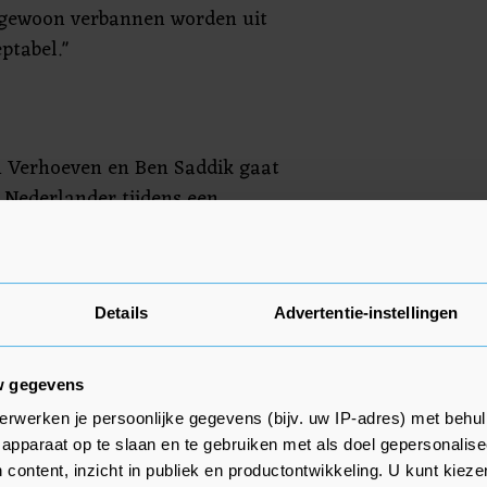
 gewoon verbannen worden uit
ptabel."
en Verhoeven en Ben Saddik gaat
e Nederlander tijdens een
 Marokko uitkomende kickbokser
spuugd. Verhoeven versloeg Ben
en heftig gevecht in het
Details
Advertentie-instellingen
on sterk aan zijn halve finale. De
w gegevens
adeh moest al snel naar de grond
erwerken je persoonlijke gegevens (bijv. uw IP-adres) met behul
de Nederlander op zijn kin had
apparaat op te slaan en te gebruiken met als doel gepersonalise
iek vechtende kickbokser uit
 content, inzicht in publiek en productontwikkeling. U kunt kiez