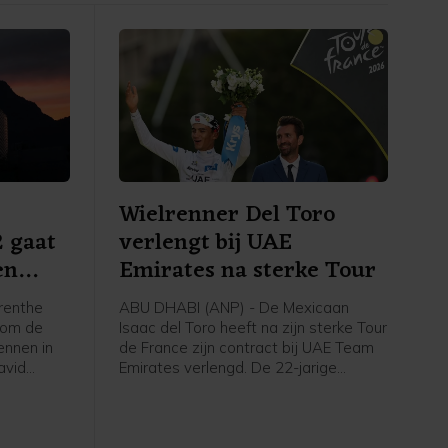
Wielrenner Del Toro
2 gaat
verlengt bij UAE
en
Emirates na sterke Tour
renthe
ABU DHABI (ANP) - De Mexicaan
a om de
Isaac del Toro heeft na zijn sterke Tour
ennen in
de France zijn contract bij UAE Team
avid
Emirates verlengd. De 22-jarige
onale
wielrenner ligt daardoor de komende
akt
vijf jaar nog vast bij de ploeg met
ar Thijs
daarin ook onder anderen vijfvoudig
tie
Tourwinnaar en regerend