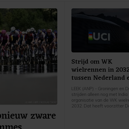
Strijd om WK
wielrennen in 203
tussen Nederland 
India
LEEK (ANP) - Groningen en D
strijden alleen nog met Indi
organisatie van de WK wielr
2032. Dat heeft voorzitter D
pnieuw zware
Lappartient van de internati
wielerbond UCI bekendgema
emmes
tijdens een interview. Eigena
Rondhuis van wielerorganisa