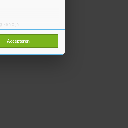
g kan zijn
erprinting)
t
detailgedeelte
in. U kunt uw
Accepteren
p onze cookiepagina kun je