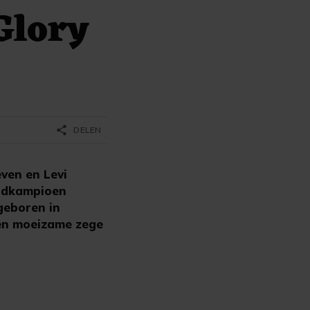
Glory
share
DELEN
ven en Levi
reldkampioen
geboren in
een moeizame zege