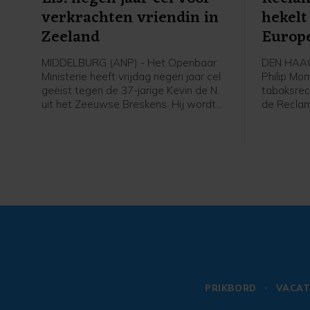
verkrachten vriendin in
hekel
Zeeland
Europe
MIDDELBURG (ANP) - Het Openbaar
DEN HAAG 
Ministerie heeft vrijdag negen jaar cel
Philip Mor
geëist tegen de 37-jarige Kevin de N.
tabaksrec
uit het Zeeuwse Breskens. Hij wordt
de Recla
verdacht van zeven verkrachtingen
de toezic
van zijn vriendin tussen 2021 en 2023.
Philip Mor
Hij zou haar zelf hebben verkracht en
website 
haar hebben laten verkrachten door
hun meni
vijf vrienden van hem. Tegen drie van
tabaksreg
hen eiste het OM drie jaar cel,
aan de Eu
waarvan één jaar voorwaardelijk.
Kunstmatig
de tekste
PRIKBORD
VACAT