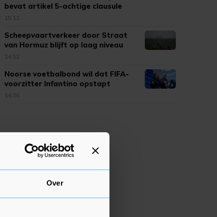
bevat artikel 5-achtige clausule
15:11
Scheepvaartverkeer door Straat
van Hormuz blijft op laag niveau
14:52
Noorse voetbalbond wil dat FIFA-
voorzitter Infantino opstapt
14:36
Over