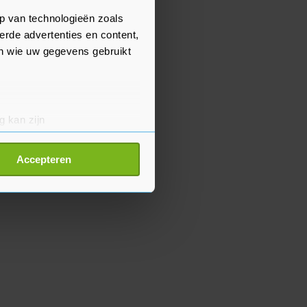
p van technologieën zoals
erde advertenties en content,
en wie uw gegevens gebruikt
g kan zijn
erprinting)
t
detailgedeelte
in. U kunt uw
Accepteren
p onze cookiepagina kun je