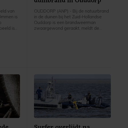
duinbrand in Ouddorp
eld van
OUDDORP (ANP) - Bij de natuurbrand
 Ommen is
in de duinen bij het Zuid-Hollandse
p
Ouddorp is een brandweerman
beeld is
zwaargewond geraakt, meldt de
d en naar
veiligheidsregio. Hij kwam onder een
e
brandweervoertuig terecht. "Over zijn
ag weten.
gezondheidstoestand maken we ons
edentocht.
grote zorgen," aldus een
woordvoerder.
ede
Surfer overlijdt na