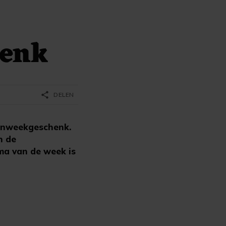
henk
share
DELEN
kenweekgeschenk.
n de
a van de week is