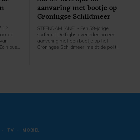
an
aanvaring met bootje op
Groningse Schildmeer
f 12
STEENDAM (ANP) - Een 58-jarige
park de
surfer uit Delfzijl is overleden na een
 van
aanvaring met een bootje op het
 Zo'n bus
Groningse Schildmeer, meldt de politie.
el een
De politie heeft de bestuurder van de
de
boot, een 19-jarige man uit Eemsdelta,
ijpen.
aangehouden en verhoord. Hij is weer
op vrije voeten, maar blijft verdachte.
TV
MOBIEL