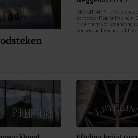
weggehaald om
beschadigingen
OMMEN (ANP) - Het standbe
schaatser Reinier Paping in
in de nacht van woensdag o
donderdag beschadigd. Het 
doodsteken
daarom van zijn plek gehaal
een opslag gebracht, laat d
Overijsselse gemeente vrijd
Paping won in 1963 de Elfst
Hij woonde toen in Ommen.
mewaakhond
Efteling krijgt twe