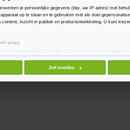
it jaar de dichter van de
erwerken je persoonlijke gegevens (bijv. uw IP-adres) met behul
hrijft een gedicht dat aansluit bij
apparaat op te slaan en te gebruiken met als doel gepersonalise
!
 content, inzicht in publiek en productontwikkeling. U kunt kiez
 ook graag:
 over uw geografische locatie, die tot een paar meter nauwkeuri
eren door het actief te scannen op specifieke eigenschappen (fing
onlijke gegevens worden verwerkt en stel uw voorkeuren in he
Zelf instellen
jzigen of intrekken in de Cookieverklaring.
te beter en wordt jouw bezoek makkelijker en persoonlijker. O
je gemaakte keuze altijd wijzigen of intrekken.