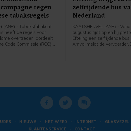
t campagne tegen
zelfrijdende bus v
se tabaksregels
Nederland
(ANP) - Tabaksfabrikant
KAATSHEUVEL (ANP) - Vana
ris heeft de regels voor
augustus rijdt op en bij pret
lame overtreden, oordeelt
Efteling een zelfrijdende bus
me Code Commissie (RCC),
Arriva, meldt de vervoerder.
hthouder voor advertenties.
rijdt zelfstandig. Er zit nog w
ris had een flyer en een
zogeheten safety driver op 
laten maken waarop mensen
bestuurdersstoel die kan ingr
ng over komende Europese
els konden laten doorgeven
ropese Commissie.
e intelligentie (AI) schreef
n voor de gebruikers.
URES
NIEUWS
HET WEER
INTERNET
GLASVEZEL
KLANTENSERVICE
CONTACT