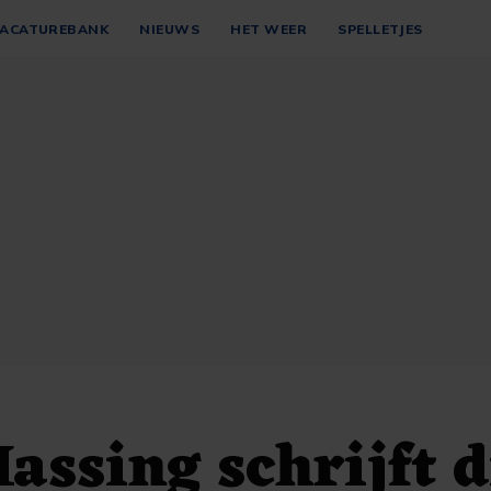
ACATUREBANK
NIEUWS
HET WEER
SPELLETJES
assing schrijft d