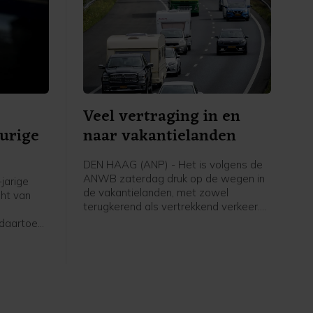
Veel vertraging in en
eurige
naar vakantielanden
DEN HAAG (ANP) - Het is volgens de
ANWB zaterdag druk op de wegen in
jarige
de vakantielanden, met zowel
ht van
terugkerend als vertrekkend verkeer.
Begin van de middag zijn de files op
 daartoe
veel plaatsen nog eens toegenomen.
stad.
twee
en gewond.
enhuis
aatse
ingen. De