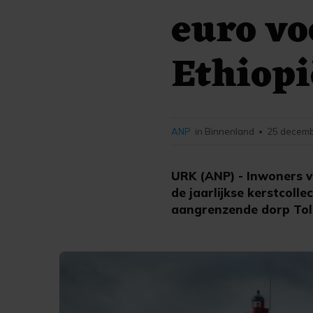
euro vo
Ethiopi
ANP
in Binnenland
25 decemb
•
URK (ANP) - Inwoners v
de jaarlijkse kerstcolle
aangrenzende dorp Toll