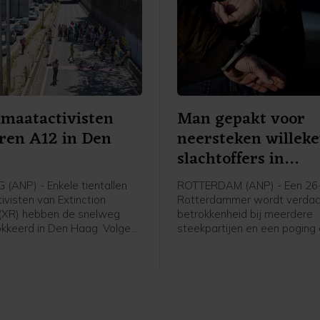
imaatactivisten
Man gepakt voor
ren A12 in Den
neersteken willek
slachtoffers in
Rotterdam
(ANP) - Enkele tientallen
ROTTERDAM (ANP) - Een 26-
ivisten van Extinction
Rotterdammer wordt verdac
 (XR) hebben de snelweg
betrokkenheid bij meerdere
kkeerd in Den Haag. Volgens
steekpartijen en een poging
voerster zijn ze rond het
zaterdagochtend in de Maas
r de Utrechtsebaan
Volgens de politie raakten 
en bevinden ze zich nu bij
willekeurig gekozen person
bak. De actie was niet vooraf
Een van hen is naar het ziek
digd.
gebracht, de ander is ter pl
behandeld aan zijn verwond