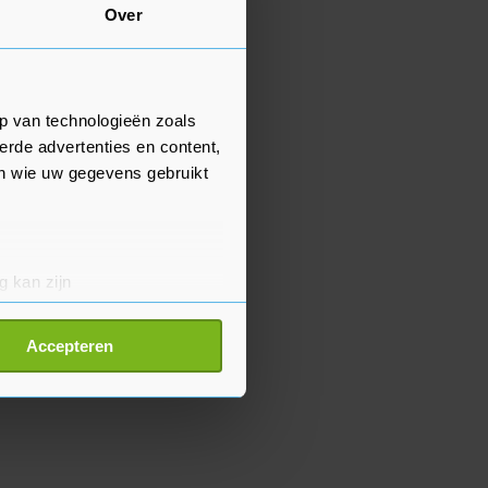
Over
p van technologieën zoals
erde advertenties en content,
en wie uw gegevens gebruikt
g kan zijn
erprinting)
t
detailgedeelte
in. U kunt uw
Accepteren
p onze cookiepagina kun je