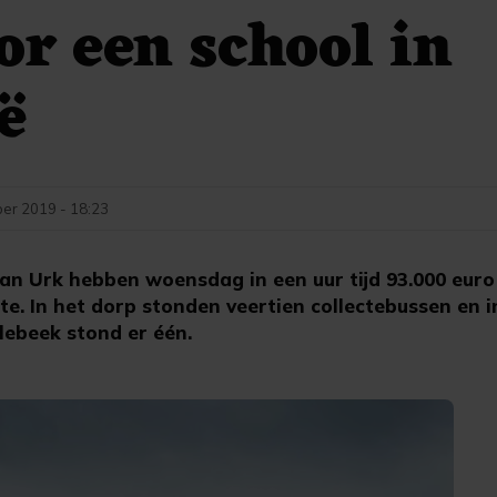
or een school in
ë
er 2019 - 18:23
an Urk hebben woensdag in een uur tijd 93.000 euro
cte. In het dorp stonden veertien collectebussen en i
ebeek stond er één.