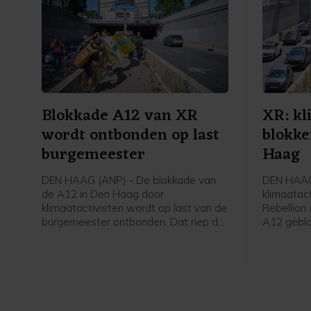
Blokkade A12 van XR
XR: kl
wordt ontbonden op last
blokke
burgemeester
Haag
DEN HAAG (ANP) - De blokkade van
DEN HAAG 
de A12 in Den Haag door
klimaatact
klimaatactivisten wordt op last van de
Rebellion
burgemeester ontbonden. Dat riep de
A12 geblo
politie ter plaatse om, was te horen
een woord
op een livestream van Extinction
middaguu
Rebellion. Kort daarna hoorden de
opgegaan 
betogers die nog op de weg zaten
de tunnel
dat ze waren aangehouden en begon
aangekon
de politie ze direct weg te halen.