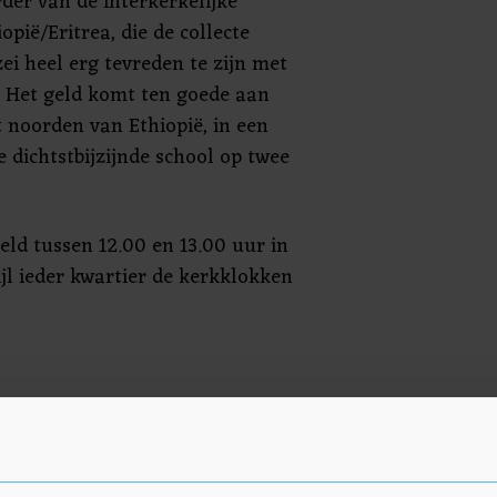
der van de Interkerkelijke
opië/Eritrea, die de collecte
zei heel erg tevreden te zijn met
. Het geld komt ten goede aan
t noorden van Ethiopië, in een
 dichtstbijzijnde school op twee
ld tussen 12.00 en 13.00 uur in
jl ieder kwartier de kerkklokken
.000 euro opgehaald. Volgens de
edrag nu lager omdat steeds
eld op zak hebben. Hij gaat