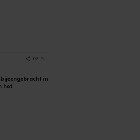
share
DELEN
 bijeengebracht in
n het