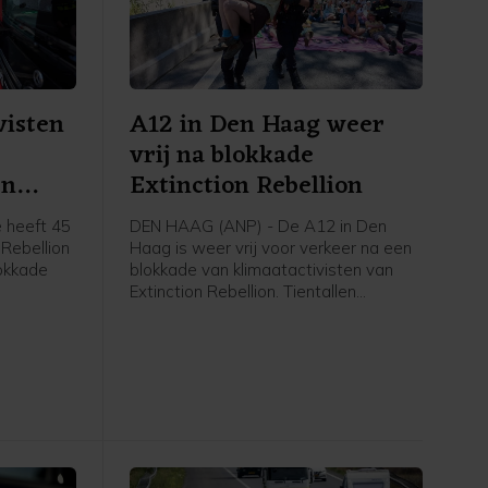
visten
A12 in Den Haag weer
vrij na blokkade
en
Extinction Rebellion
 heeft 45
DEN HAAG (ANP) - De A12 in Den
 Rebellion
Haag is weer vrij voor verkeer na een
okkade
blokkade van klimaatactivisten van
Extinction Rebellion. Tientallen
t nog vast
betogers gingen rond het middaguur
gent,
de snelweg op, waardoor de rijbaan
 zijn weer
de stad uit niet meer toegankelijk was.
Op last van de burgemeester heeft de
politie de actievoerders er rond 14.00
uur vanaf gehaald. Inmiddels is de weg
weer open, zegt een
politiewoordvoerder.