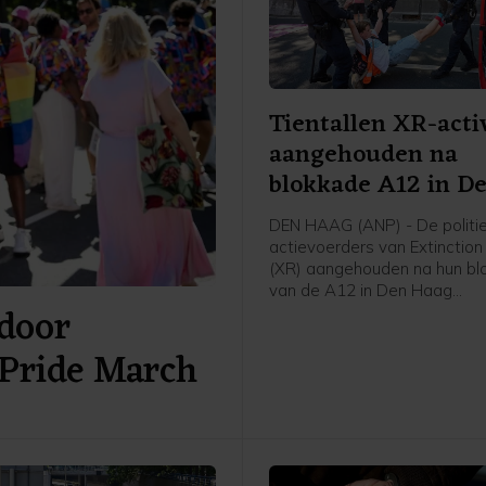
Tientallen XR-acti
aangehouden na
blokkade A12 in D
Haag
DEN HAAG (ANP) - De politie
actievoerders van Extinction
(XR) aangehouden na hun bl
van de A12 in Den Haag
door
zaterdagmiddag. Een man zi
voor mishandeling van een a
Pride March
meldt de politie. De anderen
vrijgelaten.