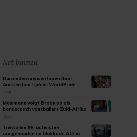
Net binnen
Duizenden mensen lopen door
Amsterdam tijdens WorldPride
March
16:48
Mosimane volgt Broos op als
bondscoach voetballers Zuid-Afrika
16:14
Tientallen XR-activisten
aangehouden na blokkade A12 in