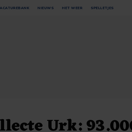
ACATUREBANK
NIEUWS
HET WEER
SPELLETJES
llecte Urk: 93.00