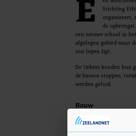
E
en woordvoer
Stichting Ethi
organiseert, 
de opbrengst
een nieuwe school in he
afgelegen gebied waar de
uur lopen ligt.
De Urkers konden hun ge
de bussen stoppen, terwi
werden geluid.
Bouw
Vorig jaar werd nog 103
woordvoerder ligt het b
minder mensen contant g