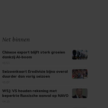
Net binnen
Chinese export blijft sterk groeien
dankzij AI-boom
05:53
Seizoenkaart Eredivisie bijna overal
duurder dan vorig seizoen
05:07
WSJ: VS houden rekening met
beperkte Russische aanval op NAVO
04:25