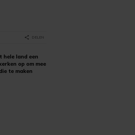
share
DELEN
 hele land een
e kerken op om mee
die te maken