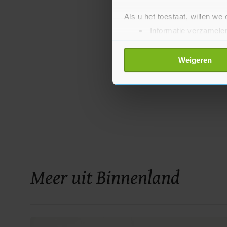
Als u het toestaat, willen we
Informatie verzamelen
Uw apparaat identific
Lees meer over hoe uw perso
Weigeren
toestemming op elk moment wi
Met cookies werkt onze websi
ons cookiebeleid bekijken en 
Meer uit Binnenland