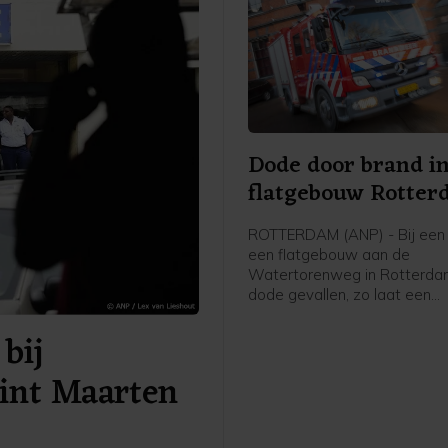
Dode door brand i
flatgebouw Rotte
ROTTERDAM (ANP) - Bij een 
een flatgebouw aan de
Watertorenweg in Rotterdam
dode gevallen, zo laat een
woordvoerder van de Veiligh
bij
Rijnmond weten.
Sint Maarten