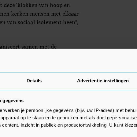
et deze 'klokken van hoop en
nnen kerken mensen met elkaar
en van sociaal isolement heen",
aniseert samen met de
 Nieuws Radio en
oensdag een Dag van Nationaal
.00 uur en 15.00 uur zijn er
Mensen kunnen die bekijken en
Details
Advertentie-instellingen
 tijden".
w gegevens
erwerken je persoonlijke gegevens (bijv. uw IP-adres) met behul
apparaat op te slaan en te gebruiken met als doel gepersonalise
 content, inzicht in publiek en productontwikkeling. U kunt kiez