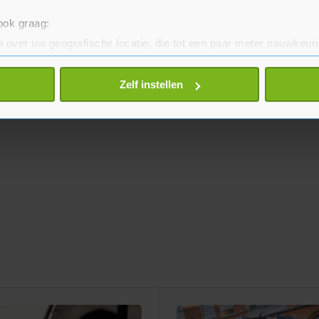
 ook graag:
 over uw geografische locatie, die tot een paar meter nauwkeuri
eren door het actief te scannen op specifieke eigenschappen (fing
onlijke gegevens worden verwerkt en stel uw voorkeuren in he
Zelf instellen
jzigen of intrekken in de Cookieverklaring.
te beter en wordt jouw bezoek makkelijker en persoonlijker. O
je gemaakte keuze altijd wijzigen of intrekken.