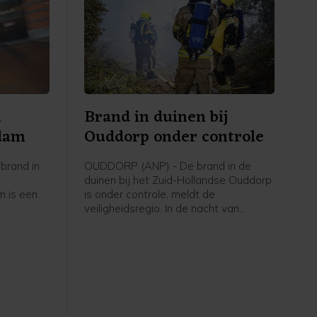
n
Brand in duinen bij
rdam
Ouddorp onder controle
brand in
OUDDORP (ANP) - De brand in de
duinen bij het Zuid-Hollandse Ouddorp
 is een
is onder controle, meldt de
veiligheidsregio. In de nacht van
eidsregio
donderdag op vrijdag blijft nog een
aantal brandweervoertuigen ter
plaatse om eventueel oplaaiende
vuurhaarden te blussen.
Vrijdagochtend gaat het waterschap
het gebied verder "strippen" om vuur
dat mogelijk nog in de grond zit te