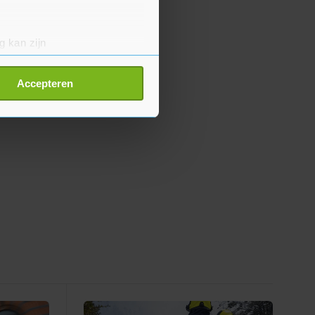
g kan zijn
erprinting)
t
detailgedeelte
in. U kunt uw
Accepteren
p onze cookiepagina kun je