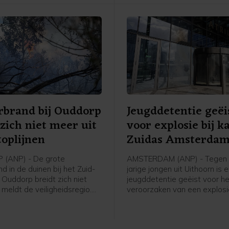
rbrand bij Ouddorp
Jeugddetentie geëi
 zich niet meer uit
voor explosie bij k
toplijnen
Zuidas Amsterda
(ANP) - De grote
AMSTERDAM (ANP) - Tegen 
d in de duinen bij het Zuid-
jarige jongen uit Uithoorn is 
 Ouddorp breidt zich niet
jeugddetentie geëist voor h
, meldt de veiligheidsregio.
veroorzaken van een explosie
hte stoplijnen houden de
Atrium, een kantoorgebouw 
ing van het vuur tegen. De
Zuidas in Amsterdam. De ex
 maakt stoplijnen door met
was in de nacht van 15 op 1