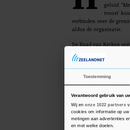
H
geluid. "M
troost' ku
verbinden over de grenz
aldus de organisatie.
De Raad van Kerken org
ChristenUnie, EO, Groot
MissieNederland deze w
Gebed. Om 09.00 uur, 12
livestreams van de EO. 
Toestemming
bidden "in deze onzekere
Verantwoord gebruik van u
Wij en
onze 1022 partners
v
cookies om informatie op uw 
metingen aan advertenties en
en met welke doelen.