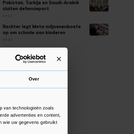
Pakistan, Turkije en Saudi-Arabië
sluiten defensiepact
04:23
Rechter legt Meta miljoenenboete
op om schade aan kinderen
04:20
Over
p van technologieën zoals
erde advertenties en content,
en wie uw gegevens gebruikt