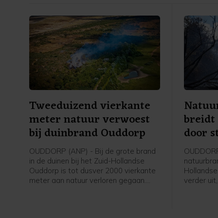
Tweeduizend vierkante
Natuu
meter natuur verwoest
breidt
bij duinbrand Ouddorp
door s
OUDDORP (ANP) - Bij de grote brand
OUDDORP 
in de duinen bij het Zuid-Hollandse
natuurbran
Ouddorp is tot dusver 2000 vierkante
Hollandse
meter aan natuur verloren gegaan.
verder uit
Dat meldt een woordvoerder van de
Aangebrac
veiligheidsregio. De brand ontstond
verspreid
donderdagmiddag en verspreidt zich
brandweer