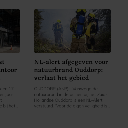
doven.
st
NL-alert afgegeven voor
antoor
natuurbrand Ouddorp:
m
verlaat het gebied
een 17-
OUDDORP (ANP) - Vanwege de
een jaar
natuurbrand in de duinen bij het Zuid-
et
Hollandse Ouddorp is een NL-Alert
 bij het
verstuurd. "Voor de eigen veiligheid is
aan de
het belangrijk om het gebied te
plosie
verlaten en uit de rook te blijven",
6 maart.
meldt de veiligheidsregio.