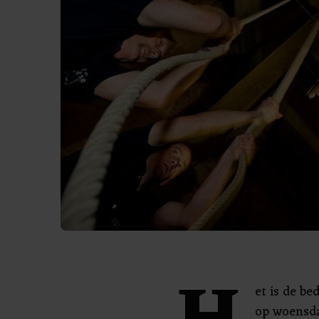
et is de b
op woensda