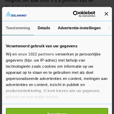
volgens het KiM voor 5 á 6 procent van de
Nederlanders met een auto.
Aan het onderzoek deden bijna 1300 mensen
mee.
Toestemming
Details
Advertentie-instellingen
Ov
Verantwoord gebruik van uw gegevens
Wij en
onze 1022 partners
verwerken je persoonlijke
gegevens (bijv. uw IP-adres) met behulp van
technologieën zoals cookies om informatie op uw
apparaat op te slaan en te gebruiken met als doel
gepersonaliseerde advertenties en content, metingen aan
advertenties en content, inzicht in publiek en
productontwikkeling. U kunt kiezen wie uw gegevens
gebruikt en met welke doelen.
Als u het toestaat, willen we ook graag: