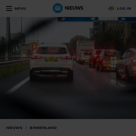
MENU
LOG IN
NIEUWS
/
BINNENLAND