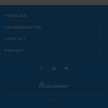
POPULAIR
ABONNEMENTEN
CONTACT
PRIVACY
© 2026
. Onderdeel van
DELTA Fiber Nederland B.V.
Geniet van je
zondag!