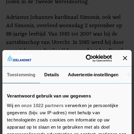
Joden in de Tweede Wereldoorlog.
Adrianus Johannes kardinaal Simonis, ook wel
Ad Simonis, overleed woensdag 2 september op
88-jarige leeftijd. Van 1983 tot 2007 was hij de
aartsbisschop van Utrecht. In 1985 werd hij door
paus Johannes Paulus II benoemd tot kardinaal.
De dienst was vanwege coronamaatregelen
alleen toegankelijk voor genodigden. Zo’n 140
Toestemming
Details
Advertentie-instellingen
Ov
toeschouwers woonden de dienst, die live werd
uitgezonden door de KRO-NCRV bij. Na de dienst
Verantwoord gebruik van uw gegevens
vertrok een klein gezelschap naar de St. Barbara
Wij en
onze 1022 partners
verwerken je persoonlijke
begraafplaats in Utrecht. Hier is de oud-bisschop
gegevens (bijv. uw IP-adres) met behulp van
net als bijna al zijn voorgangers begraven.
technologieën zoals cookies om informatie op uw
apparaat op te slaan en te gebruiken met als doel