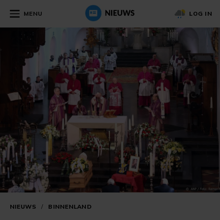
MENU
LOG IN
NIEUWS
/
BINNENLAND