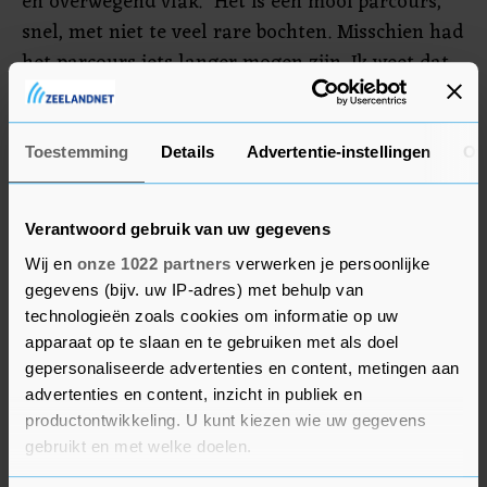
en overwegend vlak. "Het is een mooi parcours,
snel, met niet te veel rare bochten. Misschien had
het parcours iets langer mogen zijn. Ik weet dat
ik misschien niet met 100 procent van mijn
capaciteiten aan de start zal staan. Als ik dan
puur op mijn waardes word geklopt, zal ik er niet
Toestemming
Details
Advertentie-instellingen
Ov
om jammeren."
Verantwoord gebruik van uw gegevens
Wij en
onze 1022 partners
verwerken je persoonlijke
gegevens (bijv. uw IP-adres) met behulp van
technologieën zoals cookies om informatie op uw
apparaat op te slaan en te gebruiken met als doel
gepersonaliseerde advertenties en content, metingen aan
advertenties en content, inzicht in publiek en
productontwikkeling. U kunt kiezen wie uw gegevens
gebruikt en met welke doelen.