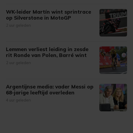
WK-leider Martín wint sprintrace
op Silverstone in MotoGP
2 uur geleden
Lemmen verliest leiding in zesde
rit Ronde van Polen, Barré wint
2 uur geleden
Argentijnse media: vader Messi op
68-jarige leeftijd overleden
4 uur geleden