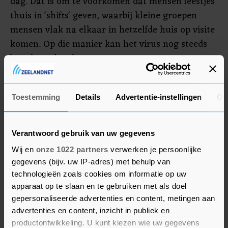
dag. Dat is om te voorkomen dat mensen feestjes
thuis in 'shifts' geven, waarbij kleine groepen
mensen vlak na elkaar in hetzelfde huis op visite
komen. Op die manier kan het virus nog steeds
breed worden doorgegeven.
Beperking in groepsgrootte
Toestemming
Details
Advertentie-instellingen
Ov
Andere voorstellen die op tafel liggen zijn een
verbod op de verkoop van alcohol na 20.00 uur
Verantwoord gebruik van uw gegevens
in de avond en geen uitzonderingen meer op de
Wij en
onze 1022 partners
verwerken je persoonlijke
maximale groepsgrootte van dertig personen.
gegevens (bijv. uw IP-adres) met behulp van
Deze maatregel zou onder meer de cultuursector
technologieën zoals cookies om informatie op uw
weer raken. Theaters met een ontheffing
apparaat op te slaan en te gebruiken met als doel
organiseren sinds de versoepeling van de
gepersonaliseerde advertenties en content, metingen aan
coronamaatregelen voorstellingen voor
advertenties en content, inzicht in publiek en
maximaal 250 mensen. Daarbij gelden allerlei
productontwikkeling. U kunt kiezen wie uw gegevens