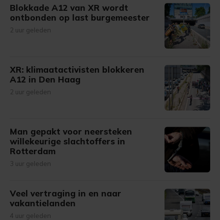
Blokkade A12 van XR wordt
ontbonden op last burgemeester
2 uur geleden
XR: klimaatactivisten blokkeren
A12 in Den Haag
2 uur geleden
Man gepakt voor neersteken
willekeurige slachtoffers in
Rotterdam
3 uur geleden
Veel vertraging in en naar
vakantielanden
4 uur geleden