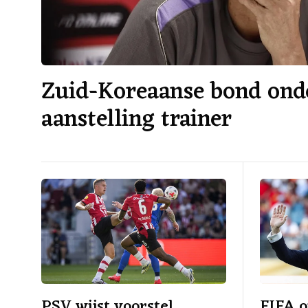
Zuid-Koreaanse bond ond
aanstelling trainer
PSV wijst voorstel
FIFA o