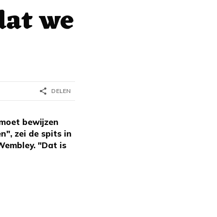
dat we
share
DELEN
 moet bewijzen
, zei de spits in
Wembley. "Dat is