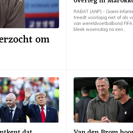
overleg in Marokk
RABAT (ANP) - Gianni Infanti
treedt voorlopig niet af als v
van wereldvoetbalbond FIFA
bleek woensdag na een
erzocht om
spoedvergadering van de bo
Marokkaanse hoofdstad Rab
ntkent dat
Van den Brom hoop