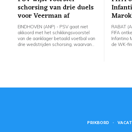
schorsing van drie duels
Infant
voor Veerman af
Marokk
EINDHOVEN (ANP) - PSV gaat niet
RABAT (A
akkoord met het schikkingsvoorstel
FIFA ontke
van de aanklager betaald voetbal van
Infantino
drie wedstrijden schorsing, waarvan
de WK-fin
één voorwaardelijk, voor Joey
organisere
Veerman. De middenvelder kreeg
onwaar en
zondag in de verloren wedstrijd om de
de FIFA-vo
Johan Cruijff Schaal tegen AZ (0-4)
het organi
een rode kaart.
WK van 2
besluit za
moment ne
PRIKBORD
VACAT