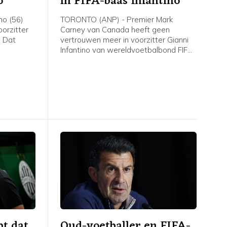
o
in FIFA-baas Infantino
no (56)
TORONTO (ANP) - Premier Mark
oorzitter
Carney van Canada heeft geen
. Dat
vertrouwen meer in voorzitter Gianni
Infantino van wereldvoetbalbond FIFA,
nd in de
zei hij woensdag. De positie van de
at.
Zwitserse Italiaan Infantino staat
onder druk, nadat hij een plan
presenteerde om de commerciële
rechten van het WK voetbal
gedeeltelijk te willen verkopen aan
investeerders. Het plan is inmiddels
teruggetrokken.
t dat
Oud-voetballer en FIFA-