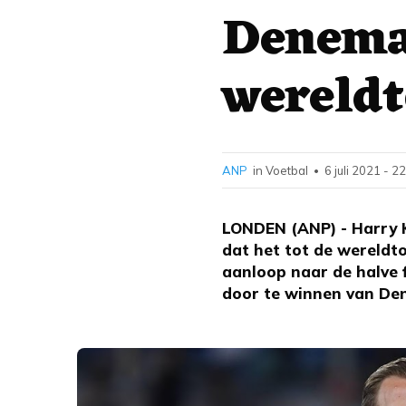
Denemar
wereldt
ANP
in Voetbal
6 juli 2021 - 2
•
LONDEN (ANP) - Harry K
dat het tot de wereldt
aanloop naar de halve 
door te winnen van Den