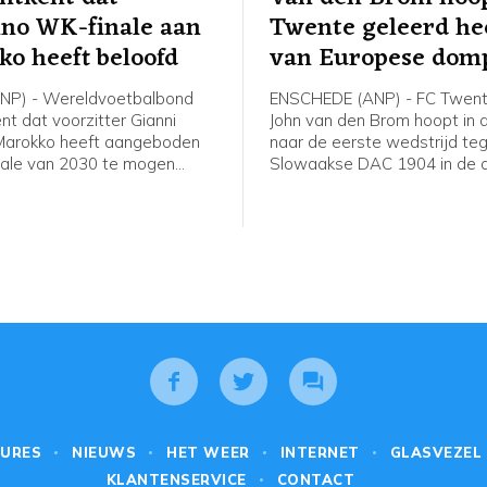
ino WK-finale aan
Twente geleerd he
o heeft beloofd
van Europese dom
NP) - Wereldvoetbalbond
ENSCHEDE (ANP) - FC Twent
nt dat voorzitter Gianni
John van den Brom hoopt in 
 Marokko heeft aangeboden
naar de eerste wedstrijd te
ale van 2030 te mogen
Slowaakse DAC 1904 in de 
n in ruil voor steun. "Het is
voorronde van de Conferen
 misleidend te beweren dat
dat zijn spelers hebben gele
orzitter enige belofte over
de uitschakeling in de kwalifi
seren van de finale van het
de Europa League. "We moet
030 heeft gedaan. Dat
team leren omgaan met de 
l FIFA pas op een later
wetten in het voetbal", zei h
men", aldus een voorlichter.
voor het thuisduel van dond
URES
NIEUWS
HET WEER
INTERNET
GLASVEZEL
KLANTENSERVICE
CONTACT