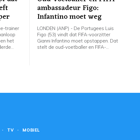
eft
ambassadeur Figo:
per
Infantino moet weg
e-trainer
LONDEN (ANP) - De Portugees Luis
aanloop
Figo (53) vindt dat FIFA-voorzitter
gen het
Gianni Infantino moet opstappen. Dat
derde
stelt de oud-voetballer en FIFA-
ce League
legende in een artikel in de Britse krant
erd van
Daily Mail. "Ik zou wel 10.000 woorden
catie voor
kunnen wijden aan de problemen bij
en als
de FIFA. Maar de oplossing laat zich in
Europese
drie woorden vatten: Infantino moet
ij een dag
weg", aldus Figo, die ooit het
erdag.
voorzitterschap van de FIFA
ambieerde.
TV
MOBIEL