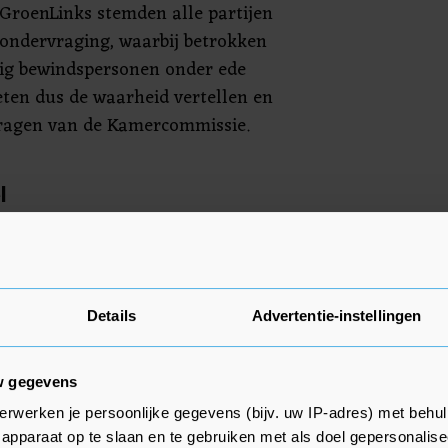
 GroenLinks stemden alle partijen
ondervraging, waarbij betrokken
ig bewindspersonen onder ede
ten dus de waarheid vertellen en
vragen van de Kamercommissie.
l
rmaal gesproken niet de
e documenten op te eisen. Maar
tel waarover de Tweede Kamer
dat de commissie deze
Details
Advertentie-instellingen
 Kamerleden willen bijvoorbeeld
 ministeriële commissie Aanpak
w gegevens
en 2015 elf keer bijeenkwam. "De
erwerken je persoonlijke gegevens (bijv. uw IP-adres) met behul
de besluiten, verslagen en
apparaat op te slaan en te gebruiken met als doel gepersonalise