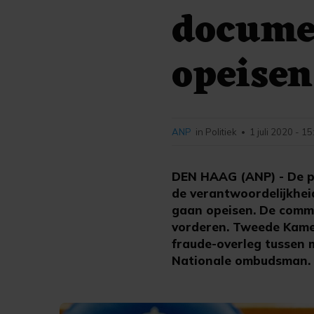
documen
opeisen
ANP
in Politiek
1 juli 2020 - 1
•
DEN HAAG (ANP) - De p
de verantwoordelijkhei
gaan opeisen. De commi
vorderen. Tweede Kamer
fraude-overleg tussen m
Nationale ombudsman.