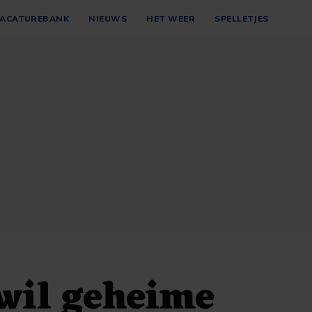
ACATUREBANK
NIEUWS
HET WEER
SPELLETJES
wil geheime