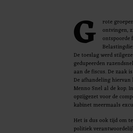
G
rote groepe
ontvingen, z
ontspoorde 
Belastingdi
De toeslag werd stilgez
gedupeerden razendsnel
aan de fiscus. De zaak i
De afhandeling hiervan 
Menno Snel al de kop. I
opzijgezet voor de comp
kabinet meermaals excu
Het is dus ook tijd om t
politiek verantwoordelij