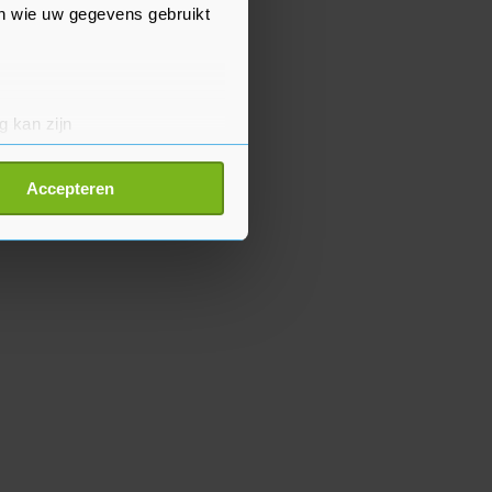
en wie uw gegevens gebruikt
g kan zijn
erprinting)
t
detailgedeelte
in. U kunt uw
Accepteren
p onze cookiepagina kun je