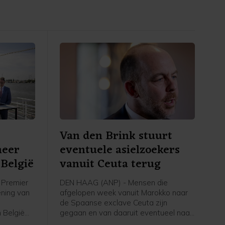
Van den Brink stuurt
meer
eventuele asielzoekers
België
vanuit Ceuta terug
Premier
DEN HAAG (ANP) - Mensen die
ening van
afgelopen week vanuit Marokko naar
de Spaanse exclave Ceuta zijn
 België
gegaan en van daaruit eventueel naar
voor
Nederland komen om asiel aan te