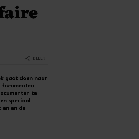
faire
share
DELEN
ek gaat doen naar
me documenten
 documenten te
en speciaal
ciën en de