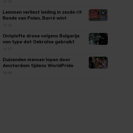
17:23
Lemmen verliest leiding in zesde rit
Ronde van Polen, Barré wint
17:20
Ontplofte drone volgens Bulgarije
van type dat Oekraïne gebruikt
17:17
Duizenden mensen lopen door
Amsterdam tijdens WorldPride
March
16:48