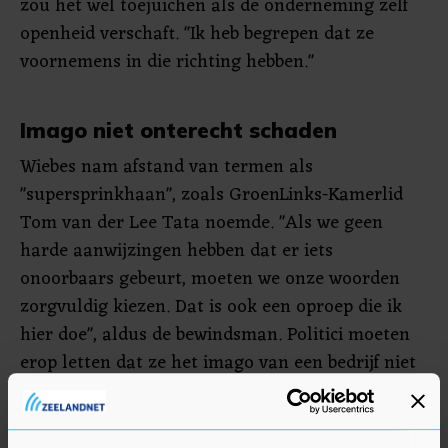
zou het wel toejuichen als de onderneming zelf
openheid verschaft. "Ik heb begrepen dat ze
voornemens in die richting hebben."
Imago niet onterecht schaden
Wiebes nam afstand van termen als
"supersprinkhaan", zoals GroenLinks-Kamerlid
Tom van der Lee Tata noemde. "Als we geen
harde aanwijzingen hebben dat er iets
onoorbaars gebeurt, moeten we onze woorden
zorgvuldig kiezen. Dat is ook een oproep die ik
hier doe", aldus de bewindsman. Politici moeten
erop letten dat ze het imago van een bedrijf niet
onterecht schaden.
Van der Lee is niet te spreken over de reactie van