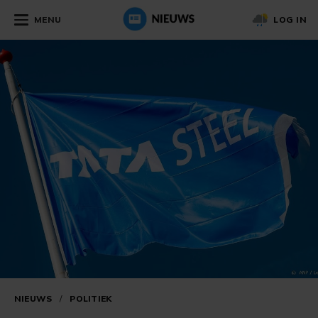
MENU
LOG IN
NIEUWS
/
POLITIEK