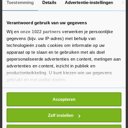
Toestemming
Details
Advertentie-instellingen
Ov
Wiebes. "Erger dan een medewerker public affairs
van Tata", oordeelde hij. PvdA'er William
Moorlag maakt zich eveneens zorgen. "De
Verantwoord gebruik van uw gegevens
woorden van de minister hebben een hoog niks-
Wij en
onze 1022 partners
verwerken je persoonlijke
aan-de-handgehalte." Ook de coalitiepartijen D66
gegevens (bijv. uw IP-adres) met behulp van
en CDA willen een steviger antwoord van het
technologieën zoals cookies om informatie op uw
apparaat op te slaan en te gebruiken met als doel
kabinet.
gepersonaliseerde advertenties en content, metingen aan
advertenties en content, inzicht in publiek en
Zelf heeft Tata Steel afstand genomen van het
productontwikkeling. U kunt kiezen wie uw gegevens
onderzoek van het Noordhollands Dagblad. "De
gebruikt en met welke doelen.
artikelen zijn grotendeels misleidend en onjuist",
aldus topman Henrik Adam van de Europese tak
Als u het toestaat, willen we ook graag:
Accepteren
van het staalconcern in een verklaring.
Informatie verzamelen over uw geografische
locatie, die tot een paar meter nauwkeurig kan zijn
Uw apparaat identificeren door het actief te
Zelf instellen
scannen op specifieke eigenschappen (fingerprinting)