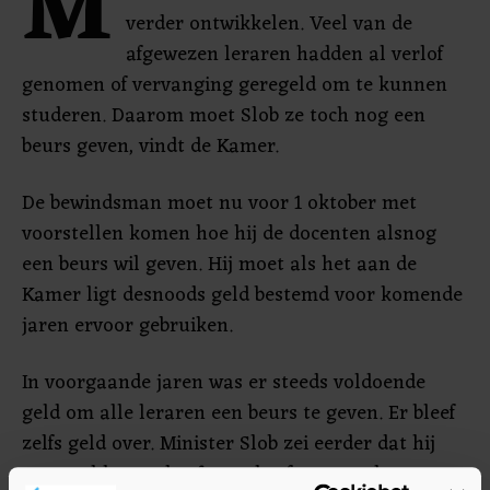
M
verder ontwikkelen. Veel van de
afgewezen leraren hadden al verlof
genomen of vervanging geregeld om te kunnen
studeren. Daarom moet Slob ze toch nog een
beurs geven, vindt de Kamer.
De bewindsman moet nu voor 1 oktober met
voorstellen komen hoe hij de docenten alsnog
een beurs wil geven. Hij moet als het aan de
Kamer ligt desnoods geld bestemd voor komende
jaren ervoor gebruiken.
In voorgaande jaren was er steeds voldoende
geld om alle leraren een beurs te geven. Er bleef
zelfs geld over. Minister Slob zei eerder dat hij
geen geld meer heeft om de afgewezen leraren