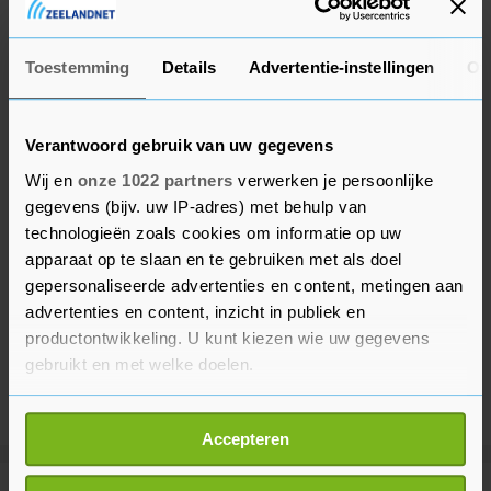
nog een beurs te geven.
Toestemming
Details
Advertentie-instellingen
Ov
Verantwoord gebruik van uw gegevens
Wij en
onze 1022 partners
verwerken je persoonlijke
gegevens (bijv. uw IP-adres) met behulp van
technologieën zoals cookies om informatie op uw
apparaat op te slaan en te gebruiken met als doel
gepersonaliseerde advertenties en content, metingen aan
advertenties en content, inzicht in publiek en
productontwikkeling. U kunt kiezen wie uw gegevens
gebruikt en met welke doelen.
Als u het toestaat, willen we ook graag:
Accepteren
Informatie verzamelen over uw geografische
locatie, die tot een paar meter nauwkeurig kan zijn