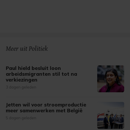
Meer uit Politiek
Paul hield besluit loon
arbeidsmigranten stil tot na
verkiezingen
3 dagen geleden
Jetten wil voor stroomproductie
meer samenwerken met België
5 dagen geleden