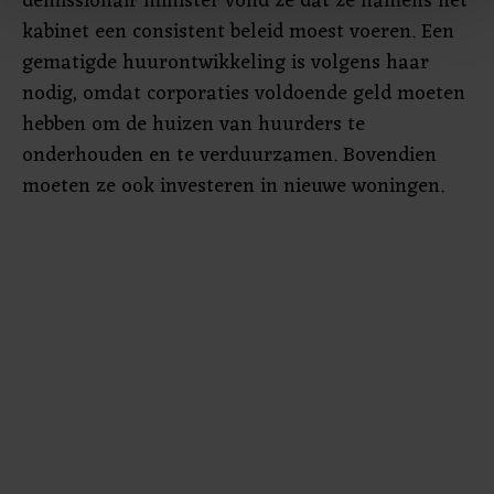
demissionair minister vond ze dat ze namens het
kabinet een consistent beleid moest voeren. Een
Met cookies werkt onze website beter en wordt jouw
gematigde huurontwikkeling is volgens haar
bezoek makkelijker en persoonlijker. Op
nodig, omdat corporaties voldoende geld moeten
onze cookiepagina kun je ons cookiebeleid bekijken en je
gemaakte keuze altijd wijzigen of intrekken.
hebben om de huizen van huurders te
onderhouden en te verduurzamen. Bovendien
moeten ze ook investeren in nieuwe woningen.