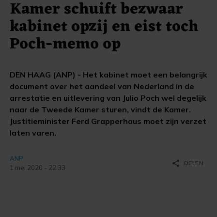
Kamer schuift bezwaar
kabinet opzij en eist toch
Poch-memo op
DEN HAAG (ANP) - Het kabinet moet een belangrijk
document over het aandeel van Nederland in de
arrestatie en uitlevering van Julio Poch wel degelijk
naar de Tweede Kamer sturen, vindt de Kamer.
Justitieminister Ferd Grapperhaus moet zijn verzet
laten varen.
ANP
share
DELEN
1 mei 2020 - 22:33