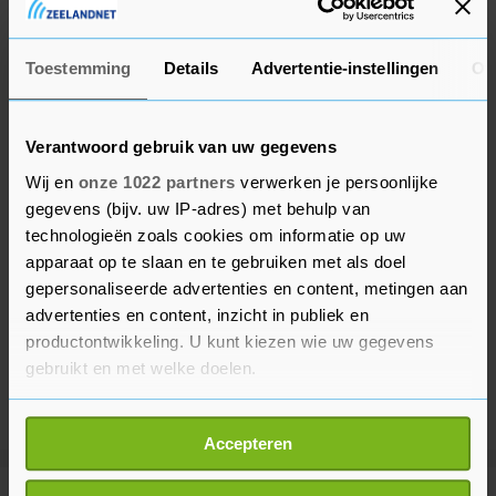
zou dat "zo snel mogelijk" moeten doen.
Toestemming
Details
Advertentie-instellingen
Ov
Verantwoord gebruik van uw gegevens
Wij en
onze 1022 partners
verwerken je persoonlijke
gegevens (bijv. uw IP-adres) met behulp van
technologieën zoals cookies om informatie op uw
apparaat op te slaan en te gebruiken met als doel
gepersonaliseerde advertenties en content, metingen aan
advertenties en content, inzicht in publiek en
productontwikkeling. U kunt kiezen wie uw gegevens
gebruikt en met welke doelen.
Als u het toestaat, willen we ook graag:
Accepteren
Informatie verzamelen over uw geografische
locatie, die tot een paar meter nauwkeurig kan zijn