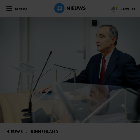
MENU
LOG IN
NIEUWS
/
BINNENLAND