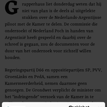
G
rapperhaus liet donderdag weten dat hij
niet van plan is de deels al uitgelekte
stukken over de Nederlands-Argentijnse
piloot met de Kamer te delen. De commissie die
onderzoekt of Nederland Poch in handen van
Argentinië heeft gespeeld en daarbij over de
schreef is gegaan, zou de documenten voor de
duur van het onderzoek voor zichzelf willen
houden.
Regeringspartij D66 en oppositiepartijen SP, PVV,
GroenLinks en PvdA, samen een
Kamermeerderheid, nemen daarmee geen
genoegen. De Grondwet verplicht de minister om
het "indringende" verzoek van de Kamer in te
willigen, brengen ze in herinnering. Grapperhaus