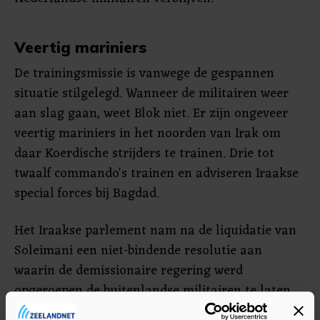
Veertig mariniers
De trainingsmissie is vanwege de gespannen
situatie stilgelegd. Wanneer de militairen weer
aan slag gaan, weet Blok niet. Er zijn ongeveer
veertig mariniers in het noorden van Irak om
daar Koerdische strijders te trainen. Drie tot
twaalf commando's trainen en adviseren Iraakse
special forces bij Bagdad.
Het Iraakse parlement nam na de liquidatie van
Soleimani een niet-bindende resolutie aan
waarin de demissionaire regering werd
opgeroepen de buitenlandse militairen te laten
vertrekken. Het was een "politiek signaal" en "de