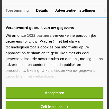
motie is niet omgezet in beleid", aldus Blok.
Toestemming
Details
Advertentie-instellingen
Ov
Marineschip
Volgens de Duitse regering heeft de Iraakse
Verantwoord gebruik van uw gegevens
premier Adel Abdul Mahdi laten weten dat hij de
Wij en
onze 1022 partners
verwerken je persoonlijke
Duitse militairen graag in zijn land wil houden,
gegevens (bijv. uw IP-adres) met behulp van
technologieën zoals cookies om informatie op uw
aldus persbureau dpa. Berlijn wil ook door in
apparaat op te slaan en te gebruiken met als doel
Irak. Abdul Mahdi praat nog met de
gepersonaliseerde advertenties en content, metingen aan
parlementariërs over de resolutie.
advertenties en content, inzicht in publiek en
productontwikkeling. U kunt kiezen wie uw gegevens
Nederland stuurt ook een marineschip naar de
gebruikt en met welke doelen.
Straat van Hormuz om de vrije doorvaart daar te
garanderen. Nog voor Zr. Ms. De Ruyter vertrekt
Als u het toestaat, willen we ook graag:
Accepteren
op 28 januari zal Blok de Kamer een brief sturen
Informatie verzamelen over uw geografische
locatie, die tot een paar meter nauwkeurig kan zijn
over de veiligheidssituatie in de regio.
Uw apparaat identificeren door het actief te
Zelf instellen