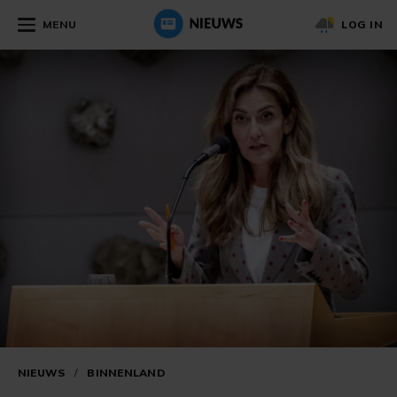
MENU
LOG IN
NIEUWS
/
BINNENLAND