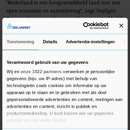
"Nederland is een hoogontwikkeld land met een
open economie en samenleving", zegt Yeşilgöz.
"Dat maakt ons sterk maar ook een aantrekkelijk
doelwit voor buitenlandse overheden en
bedrijven. We moeten de unieke kennis van het
bedrijfsleven, onze onderwijsinstellingen en
Toestemming
Details
Advertentie-instellingen
Ov
kennisinstituten daarom beschermen."
Verantwoord gebruik van uw gegevens
Wij en
onze 1022 partners
verwerken je persoonlijke
gegevens (bijv. uw IP-adres) met behulp van
technologieën zoals cookies om informatie op uw
apparaat op te slaan en te gebruiken met als doel
gepersonaliseerde advertenties en content, metingen aan
advertenties en content, inzicht in publiek en
productontwikkeling. U kunt kiezen wie uw gegevens
gebruikt en met welke doelen.