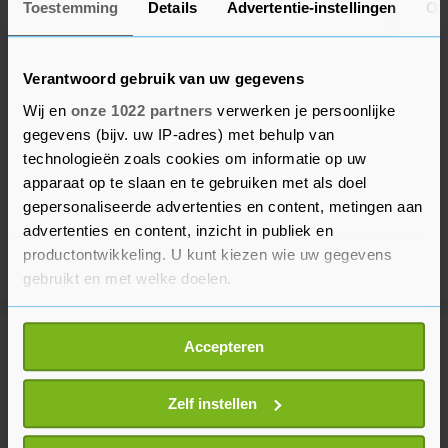
Toestemming
Details
Advertentie-instellingen
Ov
Verantwoord gebruik van uw gegevens
Wij en
onze 1022 partners
verwerken je persoonlijke
gegevens (bijv. uw IP-adres) met behulp van
technologieën zoals cookies om informatie op uw
apparaat op te slaan en te gebruiken met als doel
gepersonaliseerde advertenties en content, metingen aan
advertenties en content, inzicht in publiek en
productontwikkeling. U kunt kiezen wie uw gegevens
gebruikt en met welke doelen.
Als u het toestaat, willen we ook graag:
Accepteren
Meer uit Politiek
Informatie verzamelen over uw geografische
locatie, die tot een paar meter nauwkeurig kan zijn
Uw apparaat identificeren door het actief te
Zelf instellen
Jetten wil voor stroomproductie
scannen op specifieke eigenschappen (fingerprinting)
meer samenwerken met België