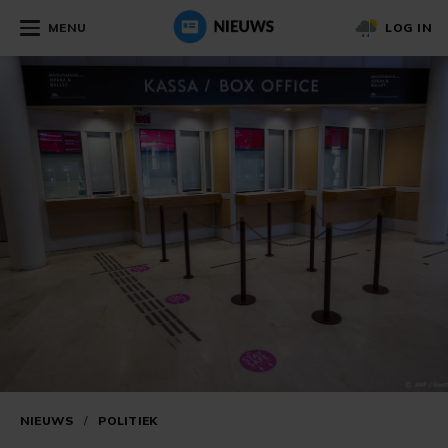
MENU
LOG IN
NIEUWS
/
POLITIEK