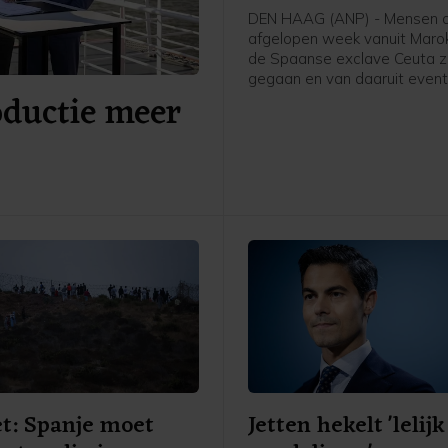
DEN HAAG (ANP) - Mensen d
afgelopen week vanuit Maro
de Spaanse exclave Ceuta zi
gegaan en van daaruit event
oductie meer
Nederland komen om asiel a
vragen, worden teruggestuu
Spanje, schrijft asielminister
den Brink in een brief aan d
Kamer. Volgens de CDA-minis
voor zover bekend niemand 
Ceuta doorgereisd naar Span
ander land.
t: Spanje moet
Jetten hekelt 'lelijk