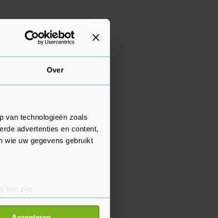
Over
p van technologieën zoals
erde advertenties en content,
en wie uw gegevens gebruikt
g kan zijn
erprinting)
t
detailgedeelte
in. U kunt uw
Accepteren