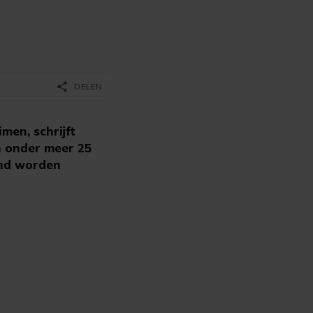
share
DELEN
men, schrijft
n onder meer 25
and worden