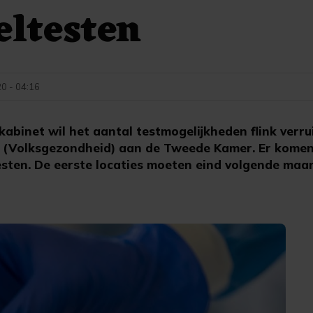
eltesten
0 - 04:16
binet wil het aantal testmogelijkheden flink verrui
e (Volksgezondheid) aan de Tweede Kamer. Er kome
testen. De eerste locaties moeten eind volgende ma