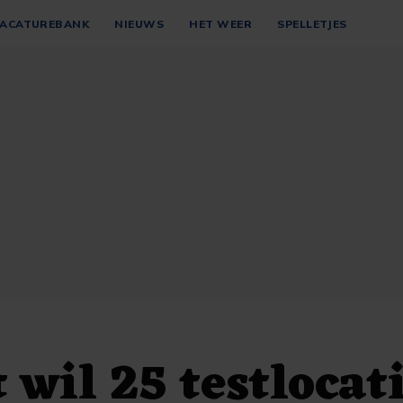
ACATUREBANK
NIEUWS
HET WEER
SPELLETJES
 wil 25 testlocat