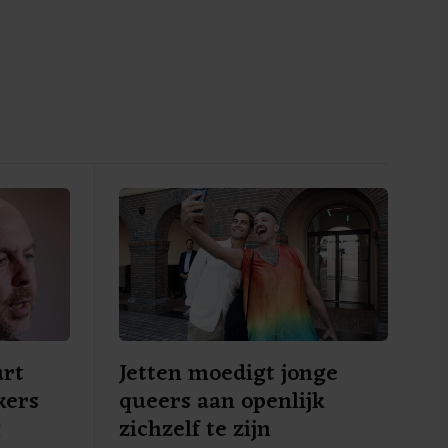
urt
Jetten moedigt jonge
kers
queers aan openlijk
g
zichzelf te zijn