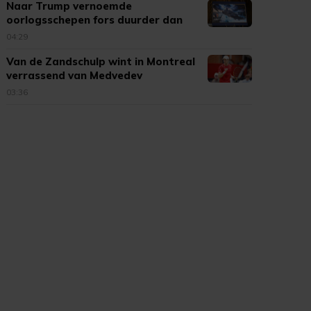
Naar Trump vernoemde
oorlogsschepen fors duurder dan
verwacht
04:29
Van de Zandschulp wint in Montreal
verrassend van Medvedev
03:36