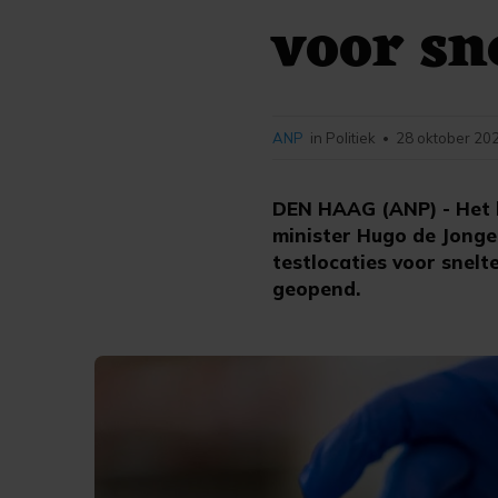
voor sn
ANP
in Politiek
28 oktober 202
•
DEN HAAG (ANP) - Het ka
minister Hugo de Jong
testlocaties voor snel
geopend.