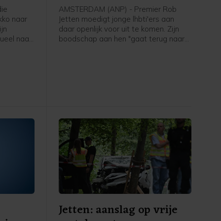
ie
AMSTERDAM (ANP) - Premier Rob
kko naar
Jetten moedigt jonge lhbti'ers aan
jn
daar openlijk voor uit te komen. Zijn
ueel naar
boodschap aan hen "gaat terug naar
an te
mijn eigen ervaring toen ik 15, 16 was
rd naar
en dacht: o mijn hemel, ga ik ooit
 Bart van
openlijk mezelf durven zijn. Het ís
e Tweede
spannend, maar het wordt eigenlijk
ter is er
alleen maar beter zodra je die stap
vanuit
hebt durven zetten. En dat geldt
je of een
eigenlijk ook nog steeds anno 2026 in
Nederland", zei hij tegen een ANP-
verslaggever.
Jetten: aanslag op vrije