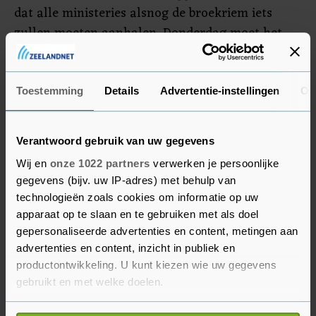
dat alle ministeries alsnog de broekriem iets
zullen moeten aanhalen. Donderdag moet het
hele pakket klaar zijn; uiterlijk 1 september moet
het voor advies naar de Raad van State.
Toestemming
Details
Advertentie-instellingen
Ov
Nauwelijks nieuw beleid
Verantwoord gebruik van uw gegevens
Gezien de demissionaire status van het kabinet
zal de begroting nauwelijks nieuw beleid
Wij en
onze 1022 partners
verwerken je persoonlijke
gegevens (bijv. uw IP-adres) met behulp van
bevatten. Voor armoedebestrijding geldt een
technologieën zoals cookies om informatie op uw
uitzondering. Kort na de val van het kabinet gaf
apparaat op te slaan en te gebruiken met als doel
een ruime Kamermeerderheid de demissionaire
gepersonaliseerde advertenties en content, metingen aan
ministersploeg expliciet opdracht daarvoor wél
advertenties en content, inzicht in publiek en
iets extra's te doen.
productontwikkeling. U kunt kiezen wie uw gegevens
gebruikt en met welke doelen.
Het Centraal Planbureau (CPB) kwam bovendien
Als u het toestaat, willen we ook graag: