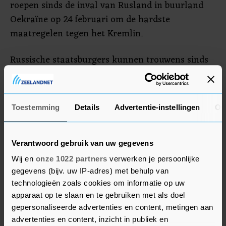
roepen sinds de inval van Rusland in buurland
Oekraïne op 24 februari om de hardste
maatregelen tegen het Kremlin.
Russische staatsburgers kunnen trouwens sinds
eind april al geen visum voor een kort verblijf
meer aanvragen bij de Nederlandse ambassade in
Moskou. Dat komt omdat er te weinig diplomaten
Toestemming
Details
Advertentie-instellingen
Ov
zijn om de afdeling consulaire zaken van de
ambassade op volle kracht te laten draaien. Wel
is een uitzondering mogelijk op zwaarwegende
Verantwoord gebruik van uw gegevens
humanitaire gronden.
Wij en
onze 1022 partners
verwerken je persoonlijke
gegevens (bijv. uw IP-adres) met behulp van
technologieën zoals cookies om informatie op uw
apparaat op te slaan en te gebruiken met als doel
gepersonaliseerde advertenties en content, metingen aan
advertenties en content, inzicht in publiek en