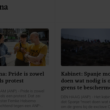
 na
Jetten onder meer over wate
kern- en windenergie.
a: Pride is zowel
Kabinet: Spanje m
ls protest
doen wat nodig is
grens te bescherm
M (ANP) - Pride is zowel
als een protest. Dat zei
DEN HAAG (ANP) - Het kabin
ster Femke Halsema
dat Spanje "moet doen wat n
ochtend tegen een ANP-
om de grens bij de exclave C