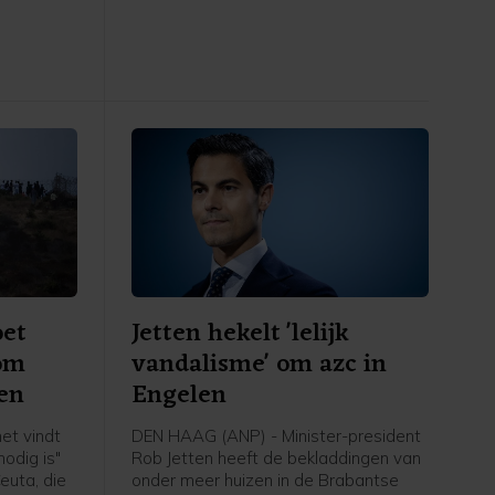
rstof,
Spanje, schrijft asielminister Bart van
den Brink in een brief aan de Tweede
Kamer. Volgens de CDA-minister is er
voor zover bekend niemand vanuit
Ceuta doorgereisd naar Spanje of een
ander land.
oet
Jetten hekelt 'lelijk
 om
vandalisme' om azc in
en
Engelen
et vindt
DEN HAAG (ANP) - Minister-president
odig is"
Rob Jetten heeft de bekladdingen van
euta, die
onder meer huizen in de Brabantse