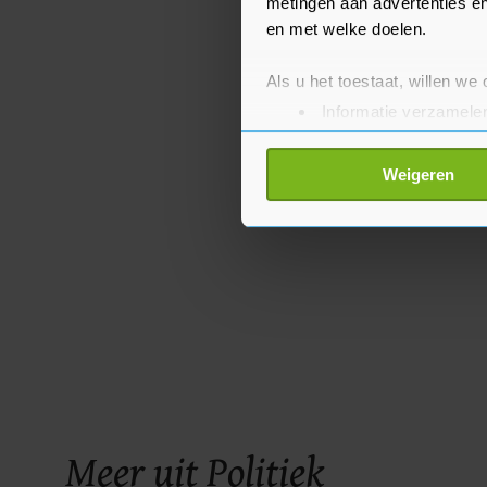
metingen aan advertenties en
en met welke doelen.
Als u het toestaat, willen we
Informatie verzamelen
Uw apparaat identific
Lees meer over hoe uw perso
Weigeren
toestemming op elk moment wi
Met cookies werkt onze websi
ons cookiebeleid bekijken en 
Meer uit Politiek