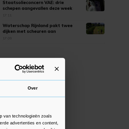
Staatsolieconcern VAE: drie
schepen aangevallen deze week
17:11
Waterschap Rijnland pakt twee
dijken met scheuren aan
17:09
Over
p van technologieën zoals
erde advertenties en content,