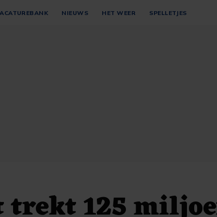
ACATUREBANK
NIEUWS
HET WEER
SPELLETJES
 trekt 125 miljoe