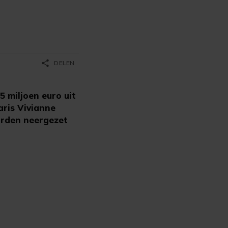
share
DELEN
 miljoen euro uit
aris Vivianne
orden neergezet