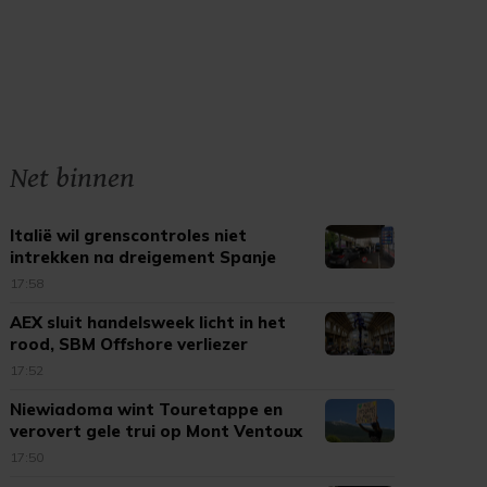
Net binnen
Italië wil grenscontroles niet
intrekken na dreigement Spanje
17:58
AEX sluit handelsweek licht in het
rood, SBM Offshore verliezer
17:52
Niewiadoma wint Touretappe en
verovert gele trui op Mont Ventoux
17:50