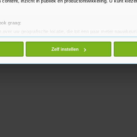
 content, inzicht in publiek en productontwikkeling. U kunt kiez
 ook graag:
 over uw geografische locatie, die tot een paar meter nauwkeuri
eren door het actief te scannen op specifieke eigenschappen (fing
onlijke gegevens worden verwerkt en stel uw voorkeuren in he
Zelf instellen
jzigen of intrekken in de Cookieverklaring.
te beter en wordt jouw bezoek makkelijker en persoonlijker. O
je gemaakte keuze altijd wijzigen of intrekken.