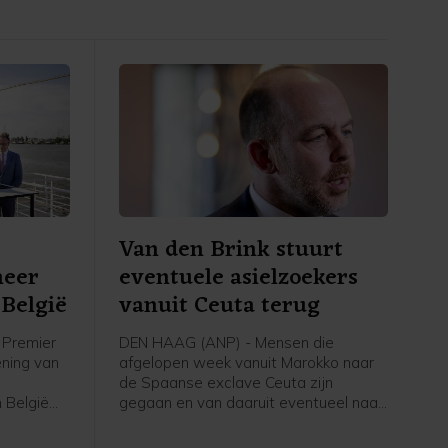
Van den Brink stuurt
meer
eventuele asielzoekers
België
vanuit Ceuta terug
Premier
DEN HAAG (ANP) - Mensen die
ening van
afgelopen week vanuit Marokko naar
de Spaanse exclave Ceuta zijn
 België
gegaan en van daaruit eventueel naar
voor
Nederland komen om asiel aan te
volgens
vragen, worden teruggestuurd naar