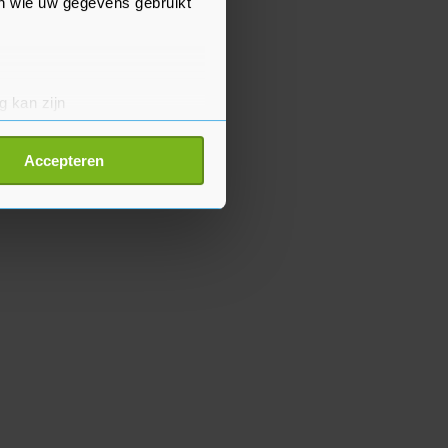
en wie uw gegevens gebruikt
g kan zijn
erprinting)
t
detailgedeelte
in. U kunt uw
Accepteren
p onze cookiepagina kun je