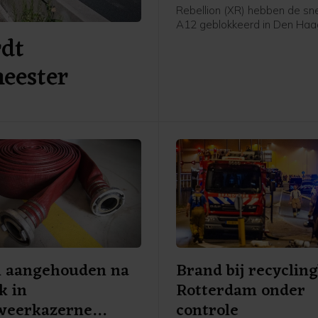
Rebellion (XR) hebben de s
A12 geblokkeerd in Den Haa
rdt
een woordvoerster zijn ze r
middaguur de Utrechtsebaa
eester
opgegaan en bevinden ze zic
de tunnelbak. De actie was n
aangekondigd.
l aangehouden na
Brand bij recycling
k in
Rotterdam onder
weerkazerne
controle