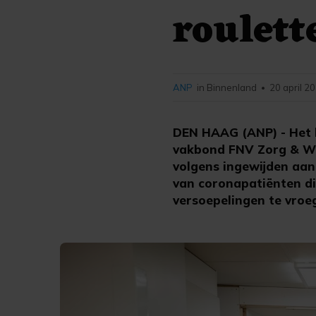
roulett
ANP
in Binnenland
20 april 2
•
DEN HAAG (ANP) - Het k
vakbond FNV Zorg & Wel
volgens ingewijden aan
van coronapatiënten di
versoepelingen te vroe