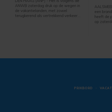
DEN HAAG (ANP) - Het is volgens de
Aalsm
ANWB zaterdag druk op de wegen in
AALSMEER 
de vakantielanden, met zowel
een brand
terugkerend als vertrekkend verkeer.
heeft de p
Begin van de middag zijn de files op
op zaterd
veel plaatsen nog eens toegenomen.
aangehoud
er in een
politie ee
zegt een 
Amsterda
PRIKBORD
VACAT