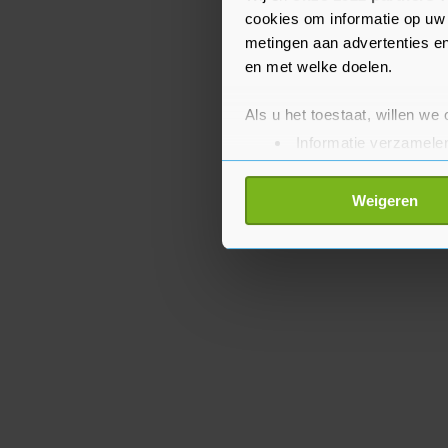
Deze versoepelingen kom
cookies om informatie op uw 
metingen aan advertenties en
en met welke doelen.
Als u het toestaat, willen we
Informatie verzamelen
Uw apparaat identific
Lees meer over hoe uw perso
Weigeren
toestemming op elk moment wi
Met cookies werkt onze websi
ons cookiebeleid bekijken en 