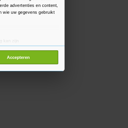
erde advertenties en content,
en wie uw gegevens gebruikt
g kan zijn
erprinting)
t
detailgedeelte
in. U kunt uw
Accepteren
p onze cookiepagina kun je