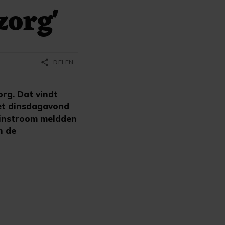
zorg'
share
DELEN
rg. Dat vindt
net dinsdagavond
 instroom meldden
n de