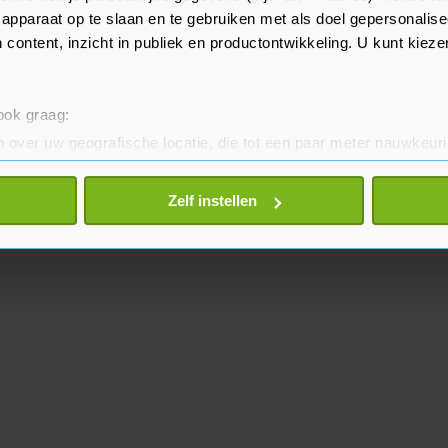
en dus nog echt te vroeg."
apparaat op te slaan en te gebruiken met als doel gepersonalise
 content, inzicht in publiek en productontwikkeling. U kunt kiez
 ook graag:
 over uw geografische locatie, die tot een paar meter nauwkeuri
eren door het actief te scannen op specifieke eigenschappen (fing
onlijke gegevens worden verwerkt en stel uw voorkeuren in he
Zelf instellen
jzigen of intrekken in de Cookieverklaring.
te beter en wordt jouw bezoek makkelijker en persoonlijker. O
je gemaakte keuze altijd wijzigen of intrekken.