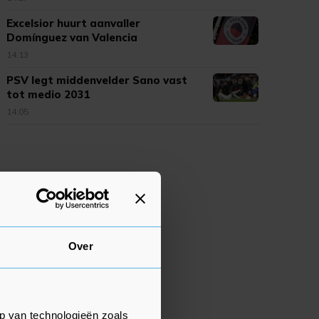
Excelsior huurt aanvaller
Domínguez van Valencia
14:13
PSV legt middenvelder Sano vast
tot medio 2031
14:05
Over
p van technologieën zoals