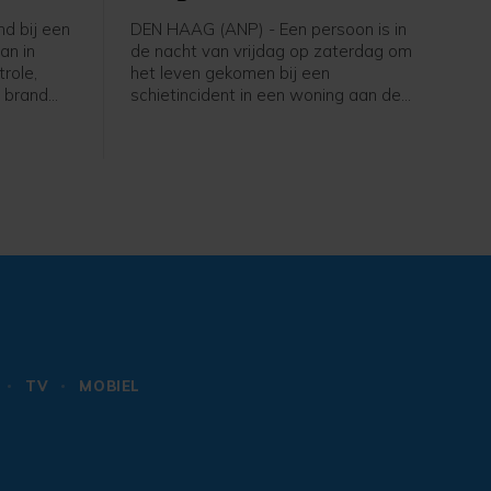
d bij een
DEN HAAG (ANP) - Een persoon is in
an in
de nacht van vrijdag op zaterdag om
role,
het leven gekomen bij een
e brand
schietincident in een woning aan de
oorzaakte
New Yorksingel in Den Haag. Dat
rook- en
meldt de politie op X.
de
egen
egeven.
TV
MOBIEL