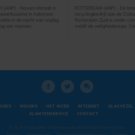
eer
(ANP) - Na een inbraak in
ROTTERDAM (ANP) - De bran
weerkazerne in Aalsmeer
recyclingbedrijf aan de Dokla
olitie in de nacht van vrijdag
Rotterdam-Zuid is onder cont
ag vier mannen
meldt de veiligheidsregio. D
en. De verdachten gingen
brak vrijdagavond uit en ver
 auto vandoor, waarop de
tot ver in de omgeving veel 
n korte achtervolging inzette,
stankoverlast. Ook werden 
woordvoerder van de politie
Maastunnel en delen van w
m.
afgesloten. De tunnel is
zaterdagochtend weer vrijg
URES
NIEUWS
HET WEER
INTERNET
GLASVEZEL
KLANTENSERVICE
CONTACT
© 2026
ZeelandNet
. Onderdeel van
DELTA Fiber Nederland B.V.
Privacy
Voorwaarden
Toegankelijksheidverklaring
Cookies