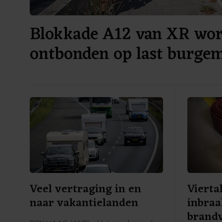
Blokkade A12 van XR wo
ontbonden op last burgem
Veel vertraging in en
Vierta
naar vakantielanden
inbraa
brand