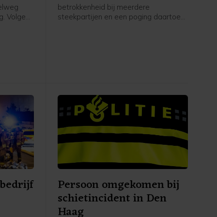
nelweg
betrokkenheid bij meerdere
g. Volgens
steekpartijen en een poging daartoe
ond het
zaterdagochtend in de Maasstad.
n
Volgens de politie raakten twee
h nu bij
willekeurig gekozen personen gewond.
iet vooraf
Een van hen is naar het ziekenhuis
gebracht, de ander is ter plaatse
behandeld aan zijn verwondingen. De
verdachte zit vast.
bedrijf
Persoon omgekomen bij
schietincident in Den
Haag