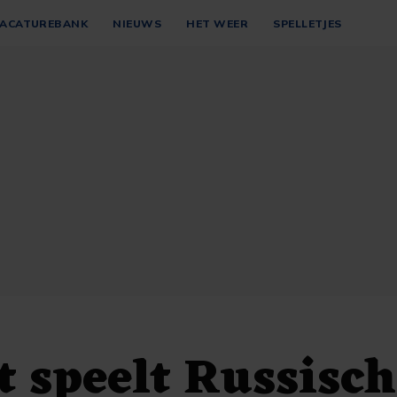
ACATUREBANK
NIEUWS
HET WEER
SPELLETJES
t speelt Russisch