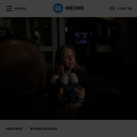
MENU
LOG IN
NIEUWS
/
BINNENLAND