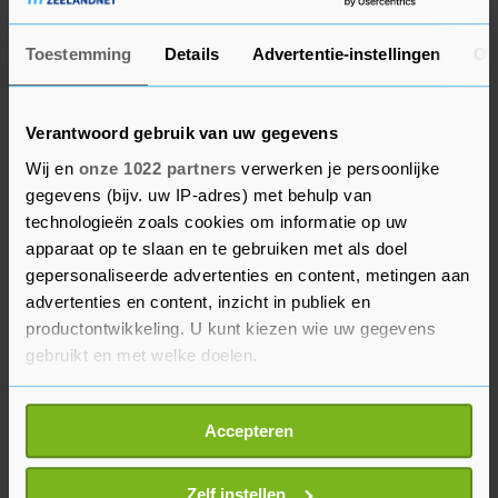
Knoop doorhakken
Opmerkelijk is dat over het 'extern salderen’,
Toestemming
Details
Advertentie-instellingen
Ov
waarbij de stikstofruimte van een boer die stopt
naar een ander bedrijf of project gaat, geen
Verantwoord gebruik van uw gegevens
besluit wordt genomen. Dat was juist een punt
Wij en
onze 1022 partners
verwerken je persoonlijke
waarover veel onrust was ontstaan. Het kabinet
gegevens (bijv. uw IP-adres) met behulp van
zal hier later een knoop over doorhakken. Tot
technologieën zoals cookies om informatie op uw
die tijd is extern salderen met veehouderijen niet
apparaat op te slaan en te gebruiken met als doel
mogelijk.
gepersonaliseerde advertenties en content, metingen aan
advertenties en content, inzicht in publiek en
Bij boeren die worden uitgekocht door provincies
productontwikkeling. U kunt kiezen wie uw gegevens
mogen zij vermoedelijk besluiten om meer dan
gebruikt en met welke doelen.
30 procent van de gespaarde stikstofruimte terug
Als u het toestaat, willen we ook graag:
te geven aan de natuur, zeggen ingewijden. Zo
Accepteren
Informatie verzamelen over uw geografische
komt het kabinet de provincies tegemoet, die in
locatie, die tot een paar meter nauwkeurig kan zijn
principe een strenger beleid willen handhaven.
Uw apparaat identificeren door het actief te
Zelf instellen