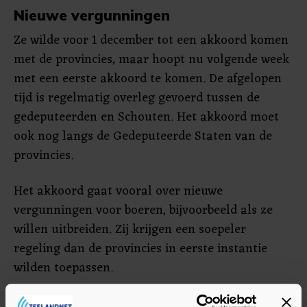
Nieuwe vergunningen
Ze wilde voor 1 december tot een akkoord komen
met de provincies, maar hoopt nu volgende week
met een eerste akkoord te komen. De afgelopen
tijd is regelmatig overleg gevoerd tussen de
gedeputeerden en Schouten. Het akkoord moet
ook nog langs de Gedeputeerde Staten van de
provincies.
Het akkoord gaat vooral over nieuwe
vergunningen voor boeren, bijvoorbeeld als ze
willen uitbreiden. Zij krijgen een soepeler
regeling dan de provincies in eerste instantie
wilden toepassen.