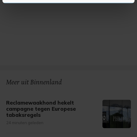
U kunt uw toestemming op elk moment wijzigen of
intrekken in de Cookieverklaring.
Met cookies werkt onze website beter en wordt jouw
bezoek makkelijker en persoonlijker. Op
onze cookiepagina kun je ons cookiebeleid bekijken en je
gemaakte keuze altijd wijzigen of intrekken.
Meer uit Binnenland
Reclamewaakhond hekelt
campagne tegen Europese
tabaksregels
24 minuten geleden