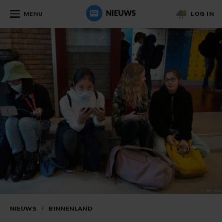
MENU
LOG IN
NIEUWS
/
BINNENLAND