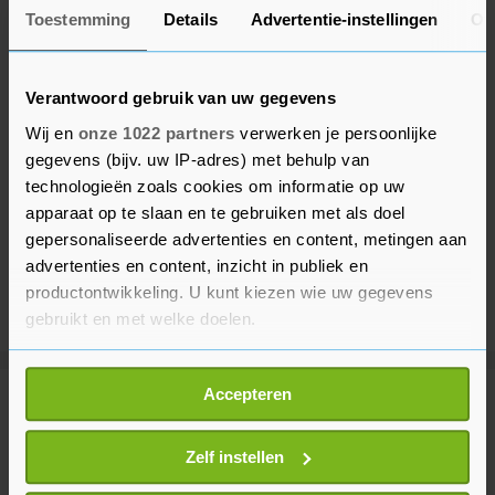
Toestemming
Details
Advertentie-instellingen
Ov
Verantwoord gebruik van uw gegevens
Wij en
onze 1022 partners
verwerken je persoonlijke
gegevens (bijv. uw IP-adres) met behulp van
technologieën zoals cookies om informatie op uw
apparaat op te slaan en te gebruiken met als doel
gepersonaliseerde advertenties en content, metingen aan
advertenties en content, inzicht in publiek en
productontwikkeling. U kunt kiezen wie uw gegevens
gebruikt en met welke doelen.
Als u het toestaat, willen we ook graag:
Accepteren
Informatie verzamelen over uw geografische
Meer uit Gezond
locatie, die tot een paar meter nauwkeurig kan zijn
Uw apparaat identificeren door het actief te
Zelf instellen
scannen op specifieke eigenschappen (fingerprinting)
DNA-test in Erasmus MC tegen