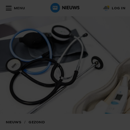
MENU
LOG IN
NIEUWS
/
GEZOND