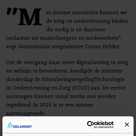
"M
et slimme innovaties kunnen we
de zorg en ondersteuning bieden
die nodig is en daarmee
ontlasten we mantelzorgers en medewerkers",
zegt demissionair zorgminister Conny Helder.
Om de overgang naar meer digitalisering in zorg
en welzijn te bevorderen, kondigde de minister
donderdag de StimuleringsregelingTechnologie
in Ondersteuning en Zorg (STOZ) aan. De eerste
aanvragen kunnen vanaf medio mei worden
ingediend. In 2025 is er een nieuwe
aanvraagronde.