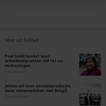
Met cookies werkt onze website beter en wordt jouw
bezoek makkelijker en persoonlijker. Op
onze cookiepagina kun je ons cookiebeleid bekijken en je
gemaakte keuze altijd wijzigen of intrekken.
Meer uit Politiek
Paul hield besluit loon
arbeidsmigranten stil tot na
verkiezingen
1 dag geleden
Jetten wil voor stroomproductie
meer samenwerken met België
3 dagen geleden