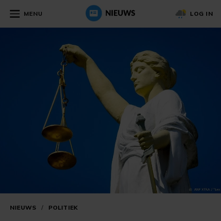
MENU
LOG IN
NIEUWS
/
POLITIEK