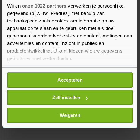
arbeidsconflicten of geschillen over de
Wij en
onze 1022 partners
verwerken je persoonlijke
steunmaatregelen, schrijft hij aan de Tweede
gegevens (bijv. uw IP-adres) met behulp van
Kamer. Daarnaast "bereiden rechtspraak, OM en
technologieën zoals cookies om informatie op uw
IND maatregelen voor om opgelopen
apparaat op te slaan en te gebruiken met als doel
achterstanden weer in te lopen, maar dat biedt
gepersonaliseerde advertenties en content, metingen aan
op korte termijn voor de sociaal advocatuur
advertenties en content, inzicht in publiek en
productontwikkeling. U kunt kiezen wie uw gegevens
onvoldoende financiële verlichting".
gebruikt en met welke doelen.
Als u het toestaat, willen we ook graag:
Accepteren
Informatie verzamelen over uw geografische
locatie, die tot een paar meter nauwkeurig kan zijn
Uw apparaat identificeren door het actief te
Zelf instellen
scannen op specifieke eigenschappen (fingerprinting)
Lees meer over hoe uw persoonlijke gegevens worden
Weigeren
verwerkt en stel uw voorkeuren in het
detailgedeelte
in.
U kunt uw toestemming op elk moment wijzigen of
intrekken in de Cookieverklaring.