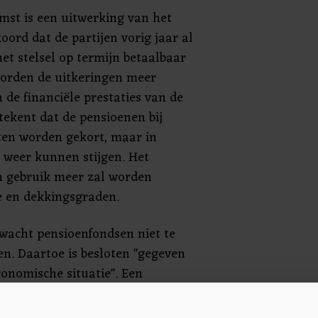
mst is een uitwerking van het
ord dat de partijen vorig jaar al
et stelsel op termijn betaalbaar
orden de uitkeringen meer
de financiële prestaties van de
tekent dat de pensioenen bij
ten worden gekort, maar in
r weer kunnen stijgen. Het
n gebruik meer zal worden
 en dekkingsgraden.
wacht pensioenfondsen niet te
n. Daartoe is besloten "gegeven
conomische situatie". Een
 wel een dekkingsgraad van 90
ind van dit jaar.