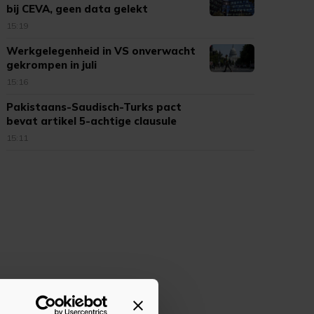
bij CEVA, geen data gelekt
15:19
Werkgelegenheid in VS onverwacht
gekrompen in juli
15:16
Pakistaans-Saudisch-Turks pact
bevat artikel 5-achtige clausule
15:11