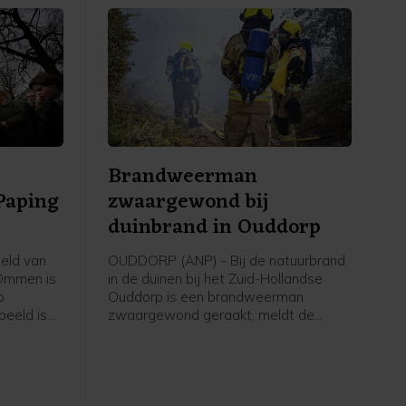
Brandweerman
Paping
zwaargewond bij
duinbrand in Ouddorp
eld van
OUDDORP (ANP) - Bij de natuurbrand
 Ommen is
in de duinen bij het Zuid-Hollandse
p
Ouddorp is een brandweerman
beeld is
zwaargewond geraakt, meldt de
d en naar
veiligheidsregio. Hij kwam onder een
e
brandweervoertuig terecht. "Over zijn
ag weten.
gezondheidstoestand maken we ons
edentocht.
grote zorgen," aldus een
woordvoerder.