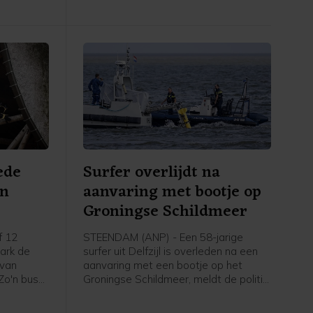
ede
Surfer overlijdt na
an
aanvaring met bootje op
Groningse Schildmeer
f 12
STEENDAM (ANP) - Een 58-jarige
park de
surfer uit Delfzijl is overleden na een
 van
aanvaring met een bootje op het
 Zo'n bus
Groningse Schildmeer, meldt de politie.
el een
De politie heeft de bestuurder van de
de
boot, een 19-jarige man uit Eemsdelta,