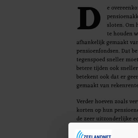
D
e overeenko
pensioenakko
sloten. Om h
te houden w
afhankelijk gemaakt van 
pensioenfondsen. Dat be
tegenspoed sneller moe
betere tijden ook snelle
betekent ook dat er gee
gemaakt van rekenrente
Verder hoeven zoals ver
korten op hun pensioene
de zeer uitzonderlijke e
pensioenfonds moet dan
procent hebben aan het e