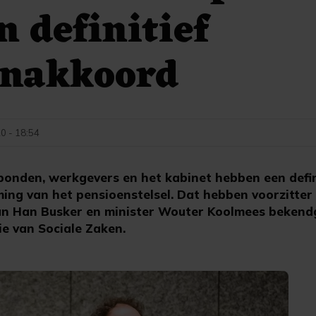
n definitief
enakkoord
20 - 18:54
onden, werkgevers en het kabinet hebben een defin
ming van het pensioenstelsel. Dat hebben voorzitte
 Han Busker en minister Wouter Koolmees beken
ie van Sociale Zaken.