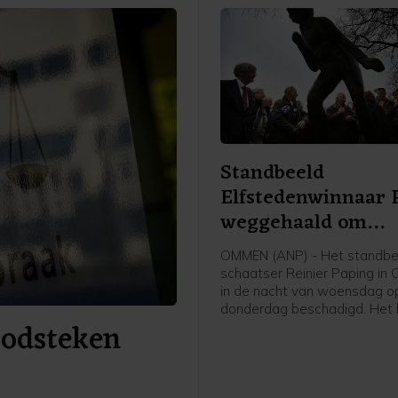
Standbeeld
Elfstedenwinnaar 
weggehaald om
beschadigingen
OMMEN (ANP) - Het standbe
schaatser Reinier Paping in
in de nacht van woensdag o
donderdag beschadigd. Het 
doodsteken
daarom van zijn plek gehaal
een opslag gebracht, laat d
Overijsselse gemeente vrijd
Paping won in 1963 de Elfst
Hij woonde toen in Ommen.