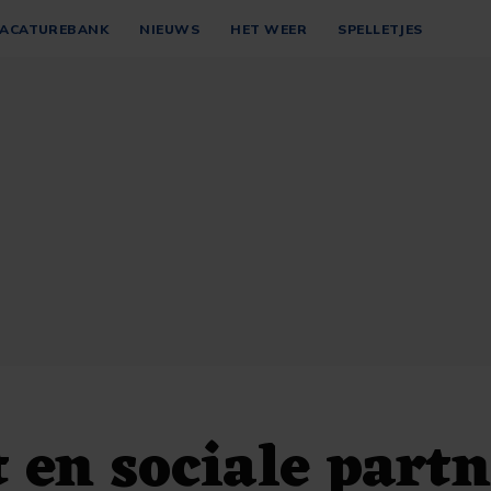
ACATUREBANK
NIEUWS
HET WEER
SPELLETJES
 en sociale partn