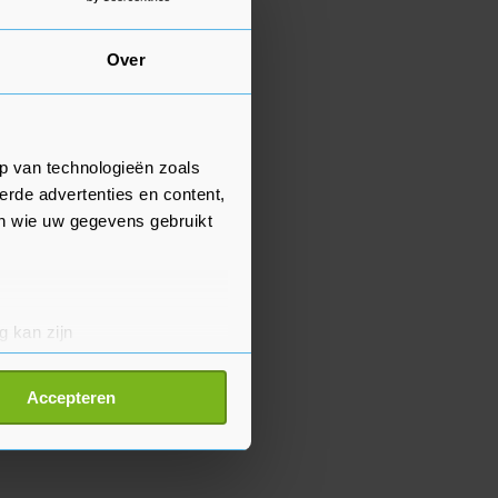
Over
p van technologieën zoals
erde advertenties en content,
en wie uw gegevens gebruikt
g kan zijn
erprinting)
t
detailgedeelte
in. U kunt uw
Accepteren
p onze cookiepagina kun je