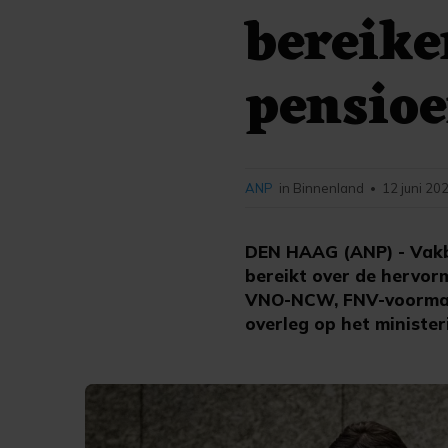
bereike
pensio
ANP
in Binnenland
12 juni 20
•
DEN HAAG (ANP) - Vakb
bereikt over de hervor
VNO-NCW, FNV-voorman
overleg op het minister