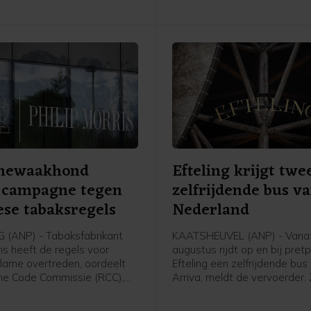
mewaakhond
Efteling krijgt twe
t campagne tegen
zelfrijdende bus v
se tabaksregels
Nederland
(ANP) - Tabaksfabrikant
KAATSHEUVEL (ANP) - Vana
ris heeft de regels voor
augustus rijdt op en bij pret
lame overtreden, oordeelt
Efteling een zelfrijdende bus
me Code Commissie (RCC),
Arriva, meldt de vervoerder.
hthouder voor advertenties.
rijdt zelfstandig. Er zit nog w
ris had een flyer en een
zogeheten safety driver op 