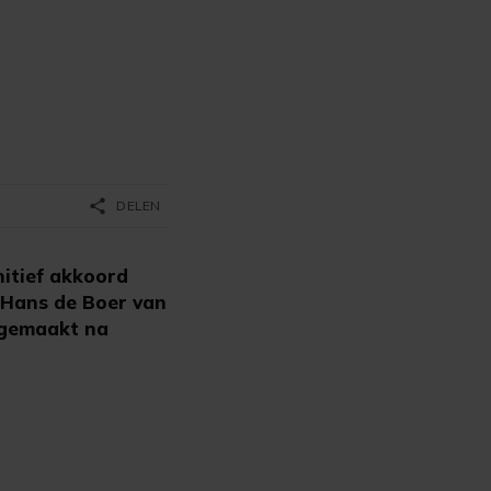
share
DELEN
itief akkoord
r Hans de Boer van
dgemaakt na