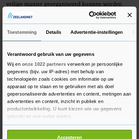
veilige manier georganiseerd kunnen worden.
Eerdere evenementen in die serie waren een
theatervoorstelling van Guido Weijers, een
congres en een voetbalwedstrijd.
Toestemming
Details
Advertentie-instellingen
Ov
Verantwoord gebruik van uw gegevens
Wij en
onze 1022 partners
verwerken je persoonlijke
gegevens (bijv. uw IP-adres) met behulp van
technologieën zoals cookies om informatie op uw
apparaat op te slaan en te gebruiken met als doel
gepersonaliseerde advertenties en content, metingen aan
advertenties en content, inzicht in publiek en
productontwikkeling. U kunt kiezen wie uw gegevens
gebruikt en met welke doelen.
Als u het toestaat, willen we ook graag:
Accepteren