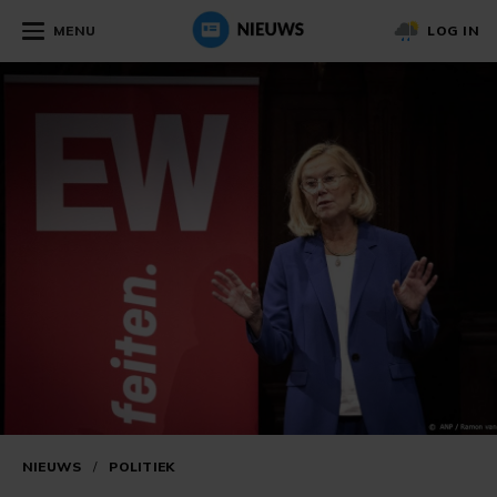
MENU
LOG IN
NIEUWS
/
POLITIEK