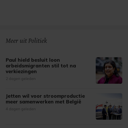
Meer uit Politiek
Paul hield besluit loon
arbeidsmigranten stil tot na
verkiezingen
2 dagen geleden
Jetten wil voor stroomproductie
meer samenwerken met België
4 dagen geleden