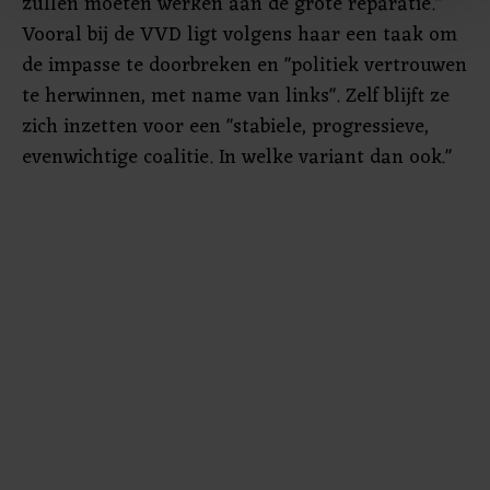
zullen moeten werken aan de grote reparatie."
Met cookies werkt onze website beter en wordt jouw
Vooral bij de VVD ligt volgens haar een taak om
bezoek makkelijker en persoonlijker. Op
de impasse te doorbreken en "politiek vertrouwen
onze cookiepagina kun je ons cookiebeleid bekijken en je
te herwinnen, met name van links". Zelf blijft ze
gemaakte keuze altijd wijzigen of intrekken.
zich inzetten voor een "stabiele, progressieve,
evenwichtige coalitie. In welke variant dan ook."